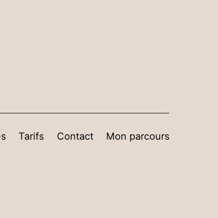
es
Tarifs
Contact
Mon parcours