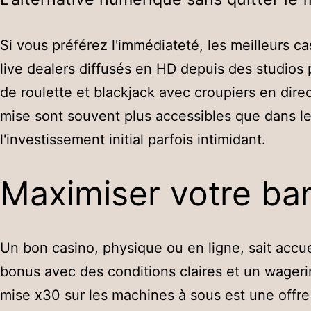
Si vous préférez l'immédiateté, les meilleurs 
live dealers diffusés en HD depuis des studio
de roulette et blackjack avec croupiers en dire
mise sont souvent plus accessibles que dans le
l'investissement initial parfois intimidant.
Maximiser votre ban
Un bon casino, physique ou en ligne, sait accue
bonus avec des conditions claires et un wager
mise x30 sur les machines à sous est une offr