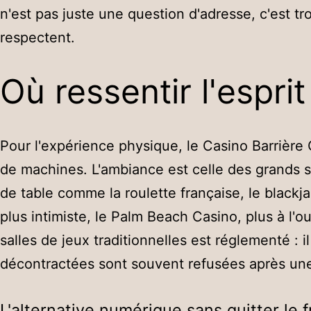
n'est pas juste une question d'adresse, c'est tro
respectent.
Où ressentir l'espri
Pour l'expérience physique, le Casino Barrière Ca
de machines. L'ambiance est celle des grands so
de table comme la roulette française, le blackj
plus intimiste, le Palm Beach Casino, plus à l'o
salles de jeux traditionnelles est réglementé : 
décontractées sont souvent refusées après une
L'alternative numérique sans quitter le 