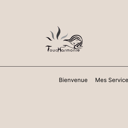
Bienvenue
Mes Servic