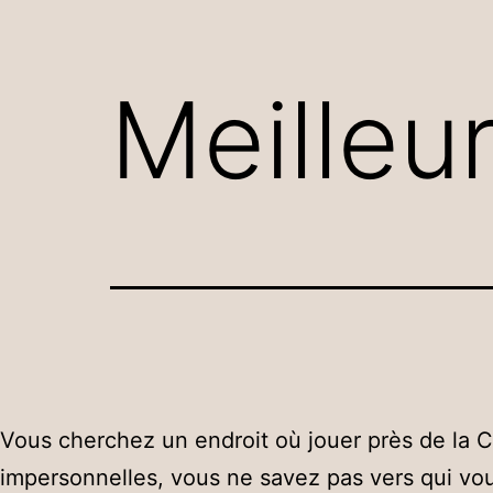
Meilleu
Vous cherchez un endroit où jouer près de la Cr
impersonnelles, vous ne savez pas vers qui vo