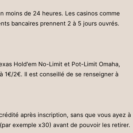
és en moins de 24 heures. Les casinos comme
nts bancaires prennent 2 à 5 jours ouvrés.
Texas Hold'em No-Limit et Pot-Limit Omaha,
1€/2€. Il est conseillé de se renseigner à
crédité après inscription, sans que vous ayez à
par exemple x30) avant de pouvoir les retirer.