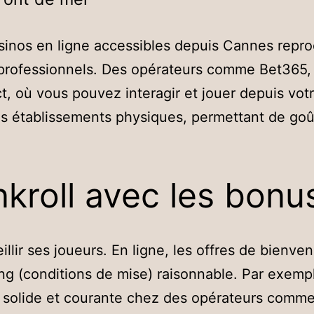
casinos en ligne accessibles depuis Cannes repr
s professionnels. Des opérateurs comme Bet365
ct, où vous pouvez interagir et jouer depuis vot
s établissements physiques, permettant de goût
kroll avec les bonu
illir ses joueurs. En ligne, les offres de bienv
ing (conditions de mise) raisonnable. Par exe
e solide et courante chez des opérateurs comme