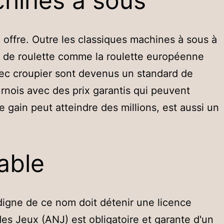
chines à sous
on offre. Outre les classiques machines à sous à
es de roulette comme la roulette européenne
avec croupier sont devenus un standard de
urnois avec des prix garantis qui peuvent
e gain peut atteindre des millions, est aussi un
able
 digne de ce nom doit détenir une licence
des Jeux (ANJ) est obligatoire et garante d'un