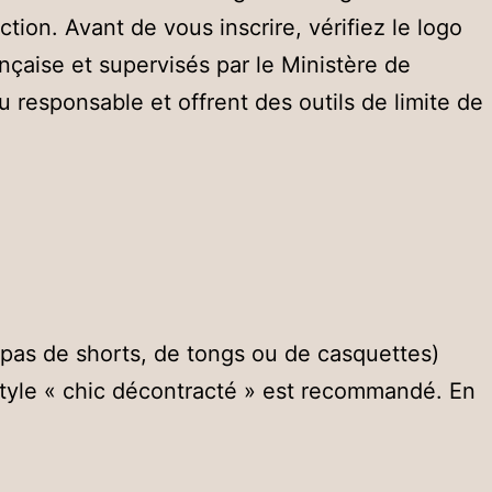
ction. Avant de vous inscrire, vérifiez le logo
nçaise et supervisés par le Ministère de
eu responsable et offrent des outils de limite de
 (pas de shorts, de tongs ou de casquettes)
style « chic décontracté » est recommandé. En