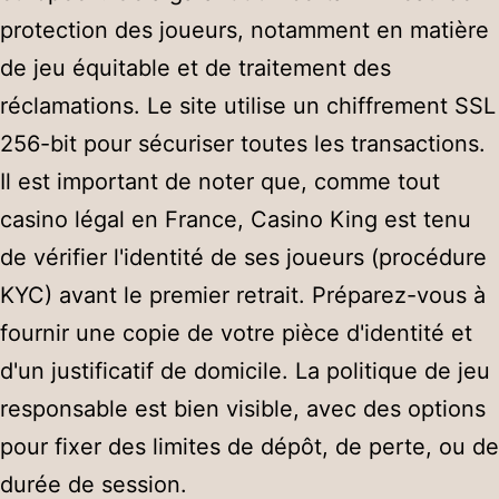
protection des joueurs, notamment en matière
de jeu équitable et de traitement des
réclamations. Le site utilise un chiffrement SSL
256-bit pour sécuriser toutes les transactions.
Il est important de noter que, comme tout
casino légal en France, Casino King est tenu
de vérifier l'identité de ses joueurs (procédure
KYC) avant le premier retrait. Préparez-vous à
fournir une copie de votre pièce d'identité et
d'un justificatif de domicile. La politique de jeu
responsable est bien visible, avec des options
pour fixer des limites de dépôt, de perte, ou de
durée de session.