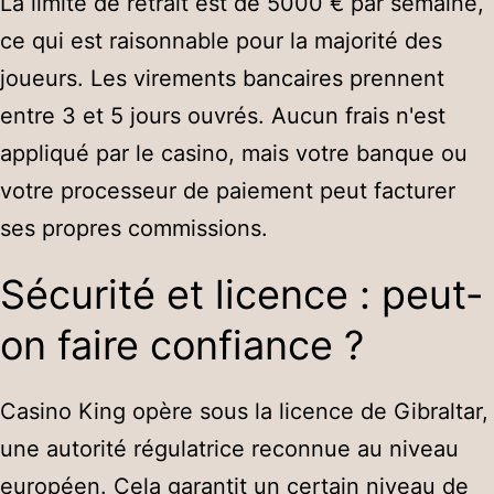
La limite de retrait est de 5000 € par semaine,
ce qui est raisonnable pour la majorité des
joueurs. Les virements bancaires prennent
entre 3 et 5 jours ouvrés. Aucun frais n'est
appliqué par le casino, mais votre banque ou
votre processeur de paiement peut facturer
ses propres commissions.
Sécurité et licence : peut-
on faire confiance ?
Casino King opère sous la licence de Gibraltar,
une autorité régulatrice reconnue au niveau
européen. Cela garantit un certain niveau de