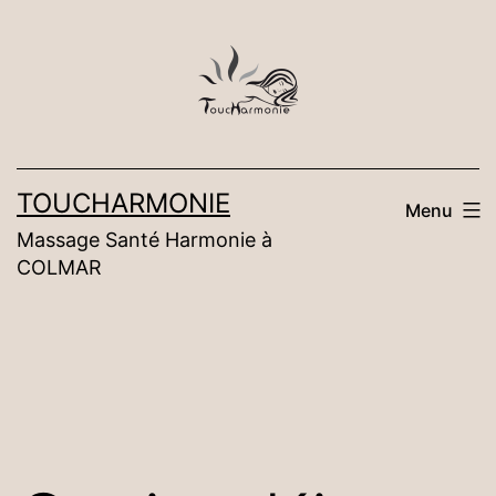
Aller
au
contenu
TOUCHARMONIE
Menu
Massage Santé Harmonie à
COLMAR