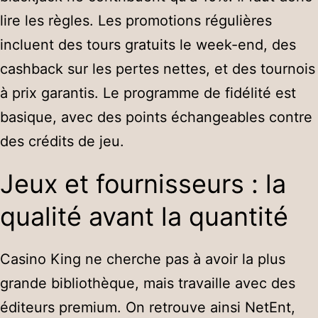
lire les règles. Les promotions régulières
incluent des tours gratuits le week-end, des
cashback sur les pertes nettes, et des tournois
à prix garantis. Le programme de fidélité est
basique, avec des points échangeables contre
des crédits de jeu.
Jeux et fournisseurs : la
qualité avant la quantité
Casino King ne cherche pas à avoir la plus
grande bibliothèque, mais travaille avec des
éditeurs premium. On retrouve ainsi NetEnt,