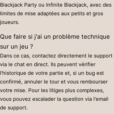
Blackjack Party ou Infinite Blackjack, avec des
limites de mise adaptées aux petits et gros
joueurs.
Que faire si j'ai un problème technique
sur un jeu ?
Dans ce cas, contactez directement le support
via le chat en direct. Ils peuvent vérifier
l'historique de votre partie et, si un bug est
confirmé, annuler le tour et vous rembourser
votre mise. Pour les litiges plus complexes,
vous pouvez escalader la question via l'email
de support.