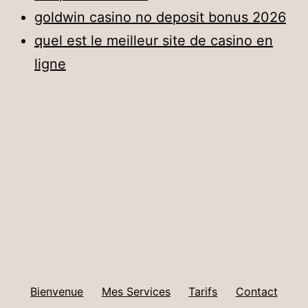
goldwin casino no deposit bonus 2026
quel est le meilleur site de casino en
ligne
Bienvenue
Mes Services
Tarifs
Contact