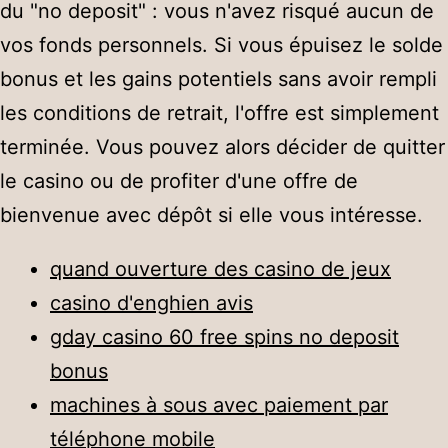
du "no deposit" : vous n'avez risqué aucun de
vos fonds personnels. Si vous épuisez le solde
bonus et les gains potentiels sans avoir rempli
les conditions de retrait, l'offre est simplement
terminée. Vous pouvez alors décider de quitter
le casino ou de profiter d'une offre de
bienvenue avec dépôt si elle vous intéresse.
quand ouverture des casino de jeux
casino d'enghien avis
gday casino 60 free spins no deposit
bonus
machines à sous avec paiement par
téléphone mobile