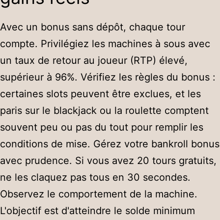
Avec un bonus sans dépôt, chaque tour
compte. Privilégiez les machines à sous avec
un taux de retour au joueur (RTP) élevé,
supérieur à 96%. Vérifiez les règles du bonus :
certaines slots peuvent être exclues, et les
paris sur le blackjack ou la roulette comptent
souvent peu ou pas du tout pour remplir les
conditions de mise. Gérez votre bankroll bonus
avec prudence. Si vous avez 20 tours gratuits,
ne les claquez pas tous en 30 secondes.
Observez le comportement de la machine.
L'objectif est d'atteindre le solde minimum