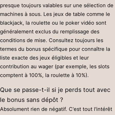
presque toujours valables sur une sélection de
machines à sous. Les jeux de table comme le
blackjack, la roulette ou le poker vidéo sont
généralement exclus du remplissage des
conditions de mise. Consultez toujours les
termes du bonus spécifique pour connaître la
liste exacte des jeux éligibles et leur
contribution au wager (par exemple, les slots
comptent à 100%, la roulette à 10%).
Que se passe-t-il si je perds tout avec
le bonus sans dépôt ?
Absolument rien de négatif. C'est tout l'intérêt