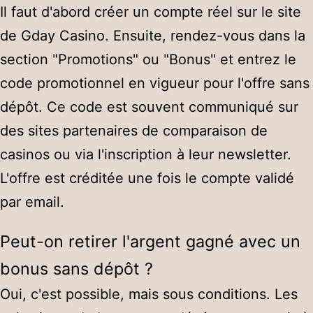
Il faut d'abord créer un compte réel sur le site
de Gday Casino. Ensuite, rendez-vous dans la
section "Promotions" ou "Bonus" et entrez le
code promotionnel en vigueur pour l'offre sans
dépôt. Ce code est souvent communiqué sur
des sites partenaires de comparaison de
casinos ou via l'inscription à leur newsletter.
L'offre est créditée une fois le compte validé
par email.
Peut-on retirer l'argent gagné avec un
bonus sans dépôt ?
Oui, c'est possible, mais sous conditions. Les