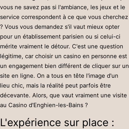
vous ne savez pas si l'ambiance, les jeux et le
service correspondent à ce que vous cherchez
? Vous vous demandez s'il vaut mieux opter
pour un établissement parisien ou si celui-ci
mérite vraiment le détour. C'est une question
légitime, car choisir un casino en personne est
un engagement bien différent de cliquer sur un
site en ligne. On a tous en tête l'image d'un
lieu chic, mais la réalité peut parfois être
décevante. Alors, que vaut vraiment une visite
au Casino d'Enghien-les-Bains ?
L'expérience sur place :