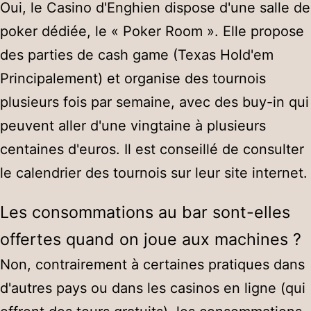
Oui, le Casino d'Enghien dispose d'une salle de
poker dédiée, le « Poker Room ». Elle propose
des parties de cash game (Texas Hold'em
Principalement) et organise des tournois
plusieurs fois par semaine, avec des buy-in qui
peuvent aller d'une vingtaine à plusieurs
centaines d'euros. Il est conseillé de consulter
le calendrier des tournois sur leur site internet.
Les consommations au bar sont-elles
offertes quand on joue aux machines ?
Non, contrairement à certaines pratiques dans
d'autres pays ou dans les casinos en ligne (qui