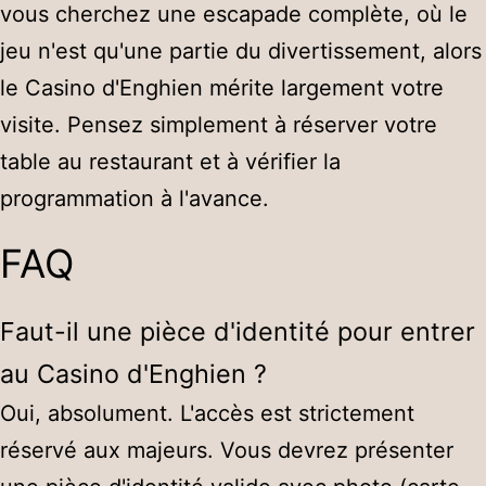
vous cherchez une escapade complète, où le
jeu n'est qu'une partie du divertissement, alors
le Casino d'Enghien mérite largement votre
visite. Pensez simplement à réserver votre
table au restaurant et à vérifier la
programmation à l'avance.
FAQ
Faut-il une pièce d'identité pour entrer
au Casino d'Enghien ?
Oui, absolument. L'accès est strictement
réservé aux majeurs. Vous devrez présenter