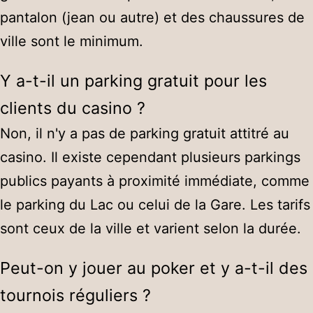
pantalon (jean ou autre) et des chaussures de
ville sont le minimum.
Y a-t-il un parking gratuit pour les
clients du casino ?
Non, il n'y a pas de parking gratuit attitré au
casino. Il existe cependant plusieurs parkings
publics payants à proximité immédiate, comme
le parking du Lac ou celui de la Gare. Les tarifs
sont ceux de la ville et varient selon la durée.
Peut-on y jouer au poker et y a-t-il des
tournois réguliers ?