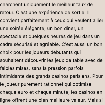
cherchent uniquement le meilleur taux de
retour. C'est une expérience de sortie. Il
convient parfaitement à ceux qui veulent allier
une soirée élégante, un bon dîner, un
spectacle et quelques heures de jeu dans un
cadre sécurisé et agréable. C'est aussi un bon
choix pour les joueurs débutants qui
souhaitent découvrir les jeux de table avec de
faibles mises, sans la pression parfois
intimidante des grands casinos parisiens. Pour
le joueur purement rationnel qui optimise
chaque euro et chaque minute, les casinos en
ligne offrent une bien meilleure valeur. Mais si