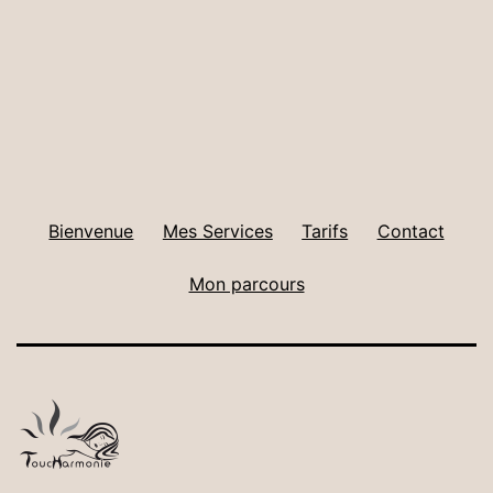
Bienvenue
Mes Services
Tarifs
Contact
Mon parcours