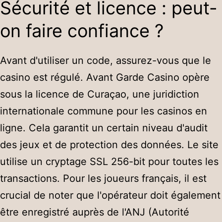
Sécurité et licence : peut-
on faire confiance ?
Avant d'utiliser un code, assurez-vous que le
casino est régulé. Avant Garde Casino opère
sous la licence de Curaçao, une juridiction
internationale commune pour les casinos en
ligne. Cela garantit un certain niveau d'audit
des jeux et de protection des données. Le site
utilise un cryptage SSL 256-bit pour toutes les
transactions. Pour les joueurs français, il est
crucial de noter que l'opérateur doit également
être enregistré auprès de l'ANJ (Autorité