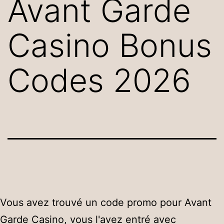
Avant Garde
Casino Bonus
Codes 2026
Vous avez trouvé un code promo pour Avant
Garde Casino, vous l'avez entré avec