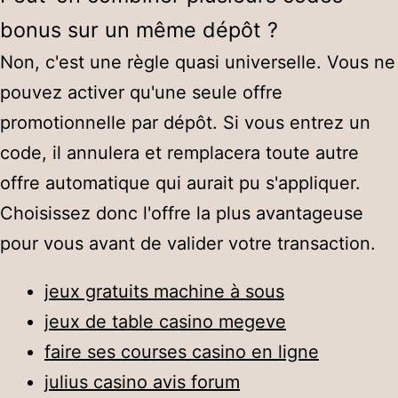
bonus sur un même dépôt ?
Non, c'est une règle quasi universelle. Vous ne
pouvez activer qu'une seule offre
promotionnelle par dépôt. Si vous entrez un
code, il annulera et remplacera toute autre
offre automatique qui aurait pu s'appliquer.
Choisissez donc l'offre la plus avantageuse
pour vous avant de valider votre transaction.
jeux gratuits machine à sous
jeux de table casino megeve
faire ses courses casino en ligne
julius casino avis forum