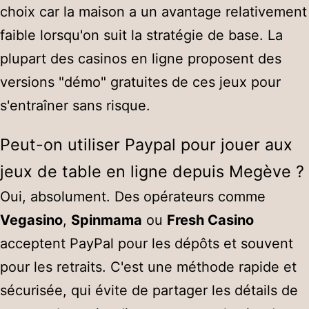
choix car la maison a un avantage relativement
faible lorsqu'on suit la stratégie de base. La
plupart des casinos en ligne proposent des
versions "démo" gratuites de ces jeux pour
s'entraîner sans risque.
Peut-on utiliser Paypal pour jouer aux
jeux de table en ligne depuis Megève ?
Oui, absolument. Des opérateurs comme
Vegasino
,
Spinmama
ou
Fresh Casino
acceptent PayPal pour les dépôts et souvent
pour les retraits. C'est une méthode rapide et
sécurisée, qui évite de partager les détails de