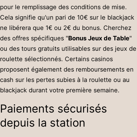
pour le remplissage des conditions de mise.
Cela signifie qu'un pari de 10€ sur le blackjack
ne libérera que 1€ ou 2€ du bonus. Cherchez
des offres spécifiques "
Bonus Jeux de Table
"
ou des tours gratuits utilisables sur des jeux de
roulette sélectionnés. Certains casinos
proposent également des remboursements en
cash sur les pertes subies à la roulette ou au
blackjack durant votre première semaine.
Paiements sécurisés
depuis la station