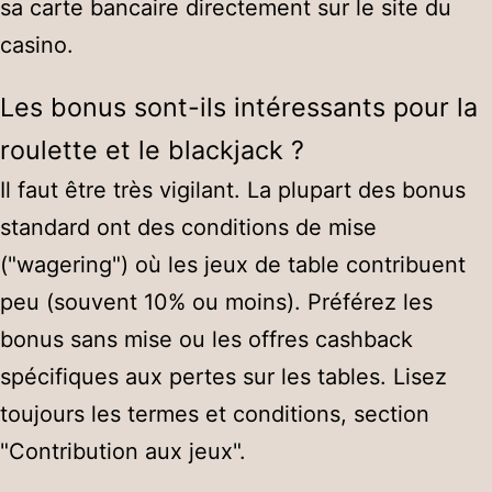
sa carte bancaire directement sur le site du
casino.
Les bonus sont-ils intéressants pour la
roulette et le blackjack ?
Il faut être très vigilant. La plupart des bonus
standard ont des conditions de mise
("wagering") où les jeux de table contribuent
peu (souvent 10% ou moins). Préférez les
bonus sans mise ou les offres cashback
spécifiques aux pertes sur les tables. Lisez
toujours les termes et conditions, section
"Contribution aux jeux".