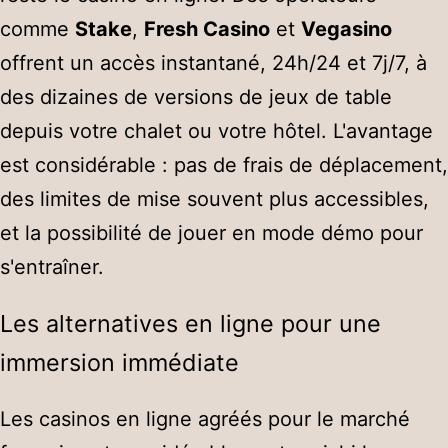
comme
Stake
,
Fresh Casino
et
Vegasino
offrent un accès instantané, 24h/24 et 7j/7, à
des dizaines de versions de jeux de table
depuis votre chalet ou votre hôtel. L'avantage
est considérable : pas de frais de déplacement,
des limites de mise souvent plus accessibles,
et la possibilité de jouer en mode démo pour
s'entraîner.
Les alternatives en ligne pour une
immersion immédiate
Les casinos en ligne agréés pour le marché