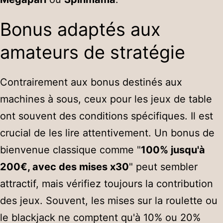
Bonus adaptés aux
amateurs de stratégie
Contrairement aux bonus destinés aux
machines à sous, ceux pour les jeux de table
ont souvent des conditions spécifiques. Il est
crucial de les lire attentivement. Un bonus de
bienvenue classique comme "
100% jusqu'à
200€, avec des mises x30
" peut sembler
attractif, mais vérifiez toujours la contribution
des jeux. Souvent, les mises sur la roulette ou
le blackjack ne comptent qu'à 10% ou 20%