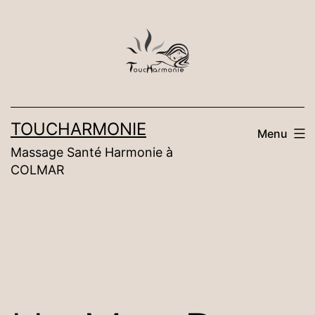
Aller
au
contenu
TOUCHARMONIE
Menu
Massage Santé Harmonie à
COLMAR