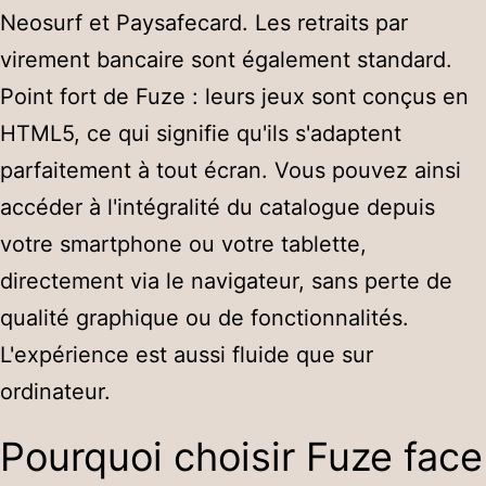
Neosurf et Paysafecard. Les retraits par
virement bancaire sont également standard.
Point fort de Fuze : leurs jeux sont conçus en
HTML5, ce qui signifie qu'ils s'adaptent
parfaitement à tout écran. Vous pouvez ainsi
accéder à l'intégralité du catalogue depuis
votre smartphone ou votre tablette,
directement via le navigateur, sans perte de
qualité graphique ou de fonctionnalités.
L'expérience est aussi fluide que sur
ordinateur.
Pourquoi choisir Fuze face