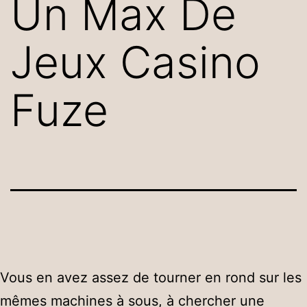
Un Max De
Jeux Casino
Fuze
Vous en avez assez de tourner en rond sur les
mêmes machines à sous, à chercher une