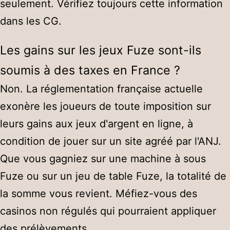
seulement. Vérifiez toujours cette information
dans les CG.
Les gains sur les jeux Fuze sont-ils
soumis à des taxes en France ?
Non. La réglementation française actuelle
exonère les joueurs de toute imposition sur
leurs gains aux jeux d'argent en ligne, à
condition de jouer sur un site agréé par l'ANJ.
Que vous gagniez sur une machine à sous
Fuze ou sur un jeu de table Fuze, la totalité de
la somme vous revient. Méfiez-vous des
casinos non régulés qui pourraient appliquer
des prélèvements.