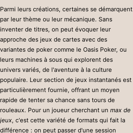
Parmi leurs créations, certaines se démarquent
par leur thème ou leur mécanique. Sans
inventer de titres, on peut évoquer leur
approche des jeux de cartes avec des
variantes de poker comme le Oasis Poker, ou
leurs machines à sous qui explorent des
univers variés, de l'aventure à la culture
populaire. Leur section de jeux instantanés est
particulièrement fournie, offrant un moyen
rapide de tenter sa chance sans tours de
rouleaux. Pour un joueur cherchant un
max de
jeux
, c'est cette variété de formats qui fait la
différence : on peut passer d'une session