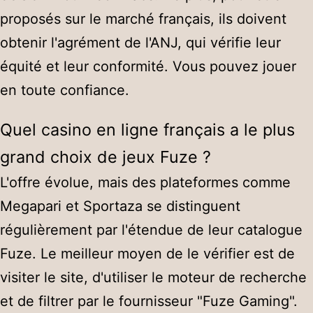
proposés sur le marché français, ils doivent
obtenir l'agrément de l'ANJ, qui vérifie leur
équité et leur conformité. Vous pouvez jouer
en toute confiance.
Quel casino en ligne français a le plus
grand choix de jeux Fuze ?
L'offre évolue, mais des plateformes comme
Megapari et Sportaza se distinguent
régulièrement par l'étendue de leur catalogue
Fuze. Le meilleur moyen de le vérifier est de
visiter le site, d'utiliser le moteur de recherche
et de filtrer par le fournisseur "Fuze Gaming".