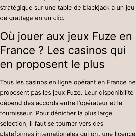
stratégique sur une table de blackjack à un jeu
de grattage en un clic.
Où jouer aux jeux Fuze en
France ? Les casinos qui
en proposent le plus
Tous les casinos en ligne opérant en France ne
proposent pas les jeux Fuze. Leur disponibilité
dépend des accords entre l'opérateur et le
fournisseur. Pour dénicher la plus large
sélection, il faut se tourner vers des
plateformes internationales qui ont une licence