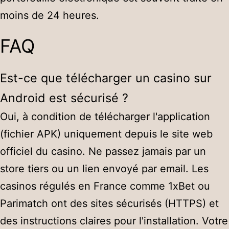
moins de 24 heures.
FAQ
Est-ce que télécharger un casino sur
Android est sécurisé ?
Oui, à condition de télécharger l'application
(fichier APK) uniquement depuis le site web
officiel du casino. Ne passez jamais par un
store tiers ou un lien envoyé par email. Les
casinos régulés en France comme 1xBet ou
Parimatch ont des sites sécurisés (HTTPS) et
des instructions claires pour l'installation. Votre