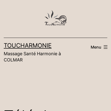
Aller
au
contenu
TOUCHARMONIE
Menu
Massage Santé Harmonie à
COLMAR