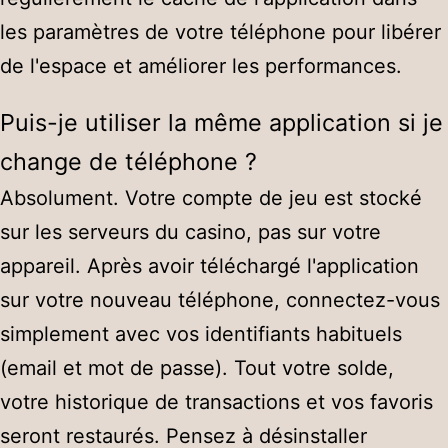
les paramètres de votre téléphone pour libérer
de l'espace et améliorer les performances.
Puis-je utiliser la même application si je
change de téléphone ?
Absolument. Votre compte de jeu est stocké
sur les serveurs du casino, pas sur votre
appareil. Après avoir téléchargé l'application
sur votre nouveau téléphone, connectez-vous
simplement avec vos identifiants habituels
(email et mot de passe). Tout votre solde,
votre historique de transactions et vos favoris
seront restaurés. Pensez à désinstaller