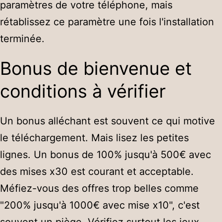
paramètres de votre téléphone, mais
rétablissez ce paramètre une fois l'installation
terminée.
Bonus de bienvenue et
conditions à vérifier
Un bonus alléchant est souvent ce qui motive
le téléchargement. Mais lisez les petites
lignes. Un bonus de 100% jusqu'à 500€ avec
des mises x30 est courant et acceptable.
Méfiez-vous des offres trop belles comme
"200% jusqu'à 1000€ avec mise x10", c'est