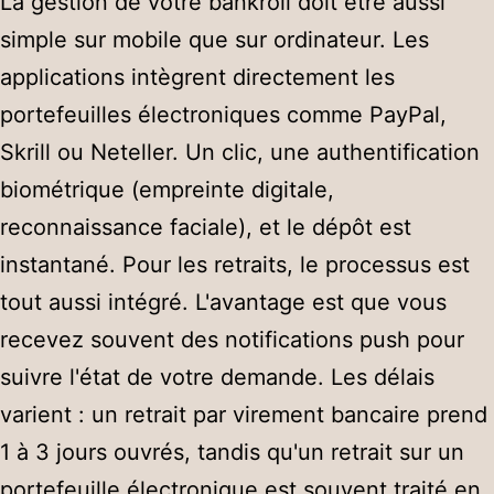
La gestion de votre bankroll doit être aussi
simple sur mobile que sur ordinateur. Les
applications intègrent directement les
portefeuilles électroniques comme PayPal,
Skrill ou Neteller. Un clic, une authentification
biométrique (empreinte digitale,
reconnaissance faciale), et le dépôt est
instantané. Pour les retraits, le processus est
tout aussi intégré. L'avantage est que vous
recevez souvent des notifications push pour
suivre l'état de votre demande. Les délais
varient : un retrait par virement bancaire prend
1 à 3 jours ouvrés, tandis qu'un retrait sur un
portefeuille électronique est souvent traité en