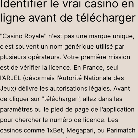
Identifier le vrai casino en
ligne avant de télécharger
"Casino Royale" n'est pas une marque unique,
c'est souvent un nom générique utilisé par
plusieurs opérateurs. Votre première mission
est de vérifier la licence. En France, seul
l'ARJEL (désormais l'Autorité Nationale des
Jeux) délivre les autorisations légales. Avant
de cliquer sur "télécharger", allez dans les
paramètres ou le pied de page de l'application
pour chercher le numéro de licence. Les
casinos comme 1xBet, Megapari, ou Parimatch