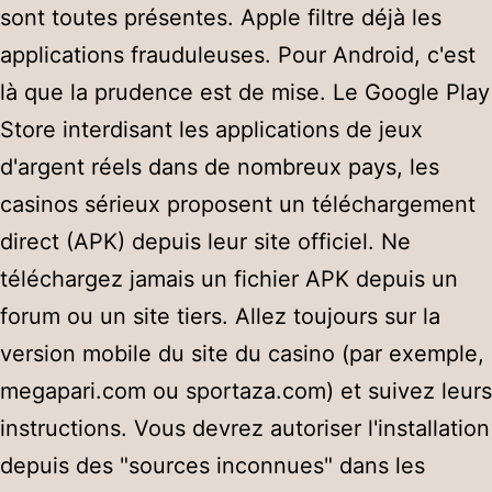
sont toutes présentes. Apple filtre déjà les
applications frauduleuses. Pour Android, c'est
là que la prudence est de mise. Le Google Play
Store interdisant les applications de jeux
d'argent réels dans de nombreux pays, les
casinos sérieux proposent un téléchargement
direct (APK) depuis leur site officiel. Ne
téléchargez jamais un fichier APK depuis un
forum ou un site tiers. Allez toujours sur la
version mobile du site du casino (par exemple,
megapari.com ou sportaza.com) et suivez leurs
instructions. Vous devrez autoriser l'installation
depuis des "sources inconnues" dans les