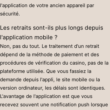
l'application de votre ancien appareil par
sécurité.
Les retraits sont-ils plus longs depuis
l'application mobile ?
Non, pas du tout. Le traitement d'un retrait
dépend de la méthode de paiement et des
procédures de vérification du casino, pas de la
plateforme utilisée. Que vous fassiez la
demande depuis l'appli, le site mobile ou la
version ordinateur, les délais sont identiques.
L'avantage de l'application est que vous
recevez souvent une notification push lorsque