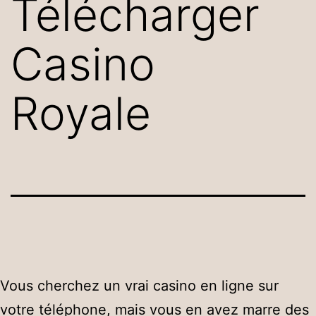
Télécharger
Casino
Royale
Vous cherchez un vrai casino en ligne sur
votre téléphone, mais vous en avez marre des