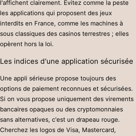
l'affichent clairement. Évitez comme la peste
les applications qui proposent des jeux
interdits en France, comme les machines à
sous classiques des casinos terrestres ; elles
opèrent hors la loi.
Les indices d'une application sécurisée
Une appli sérieuse propose toujours des
options de paiement reconnues et sécurisées.
Si on vous propose uniquement des virements
bancaires opaques ou des cryptomonnaies
sans alternatives, c'est un drapeau rouge.
Cherchez les logos de Visa, Mastercard,