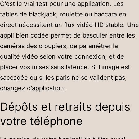
C'est le vrai test pour une application. Les
tables de blackjack, roulette ou baccara en
direct nécessitent un flux vidéo HD stable. Une
appli bien codée permet de basculer entre les
caméras des croupiers, de paramétrer la
qualité vidéo selon votre connexion, et de
placer vos mises sans latence. Si l'image est
saccadée ou si les paris ne se valident pas,
changez d'application.
Dépôts et retraits depuis
votre téléphone