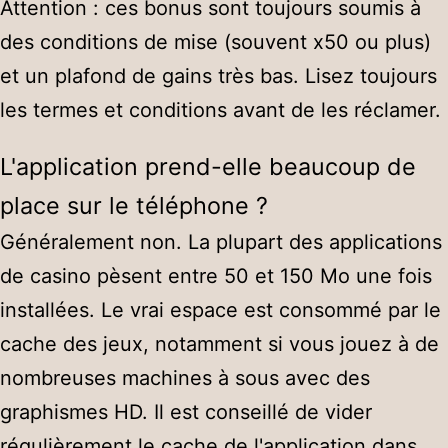
Attention : ces bonus sont toujours soumis à
des conditions de mise (souvent x50 ou plus)
et un plafond de gains très bas. Lisez toujours
les termes et conditions avant de les réclamer.
L'application prend-elle beaucoup de
place sur le téléphone ?
Généralement non. La plupart des applications
de casino pèsent entre 50 et 150 Mo une fois
installées. Le vrai espace est consommé par le
cache des jeux, notamment si vous jouez à de
nombreuses machines à sous avec des
graphismes HD. Il est conseillé de vider
régulièrement le cache de l'application dans