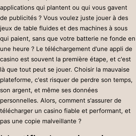
applications qui plantent ou qui vous gavent
de publicités ? Vous voulez juste jouer à des
jeux de table fluides et des machines à sous
qui paient, sans que votre batterie ne fonde en
une heure ? Le téléchargement d'une appli de
casino est souvent la première étape, et c'est
là que tout peut se jouer. Choisir la mauvaise
plateforme, c'est risquer de perdre son temps,
son argent, et même ses données
personnelles. Alors, comment s'assurer de
télécharger un casino fiable et performant, et
pas une copie malveillante ?