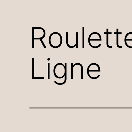
Roulett
Ligne