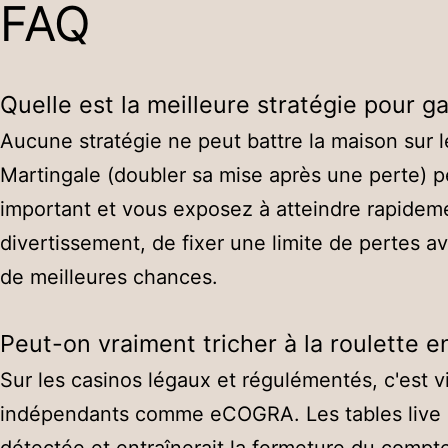
FAQ
Quelle est la meilleure stratégie pour ga
Aucune stratégie ne peut battre la maison sur
Martingale (doubler sa mise après une perte) p
important et vous exposez à atteindre rapideme
divertissement, de fixer une limite de pertes av
de meilleures chances.
Peut-on vraiment tricher à la roulette en
Sur les casinos légaux et régulémentés, c'est v
indépendants comme eCOGRA. Les tables live so