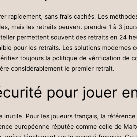
rer rapidement, sans frais cachés. Les méthode
es, mais les retraits peuvent prendre 1 à 3 jour
Neteller permettent souvent des retraits en 24 h
ible pour les retraits. Les solutions moderne
 vérifiez toujours la politique de vérification d
lère considérablement le premier retrait.
écurité pour jouer e
nutile. Pour les joueurs français, la référence e
icence européenne réputée comme celle de Mal