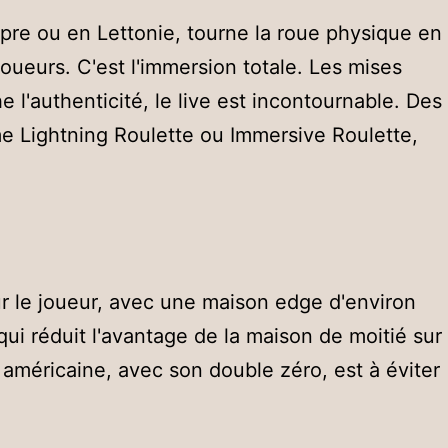
hypre ou en Lettonie, tourne la roue physique en
joueurs. C'est l'immersion totale. Les mises
 l'authenticité, le live est incontournable. Des
 Lightning Roulette ou Immersive Roulette,
our le joueur, avec une maison edge d'environ
 qui réduit l'avantage de la maison de moitié sur
te américaine, avec son double zéro, est à éviter