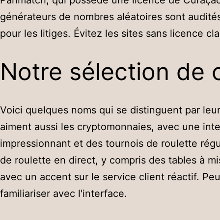
Parimatch, qui possède une licence de Curaçao, 
générateurs de nombres aléatoires sont audités
pour les litiges. Évitez les sites sans licence 
Notre sélection de 
Voici quelques noms qui se distinguent par leur 
aiment aussi les cryptomonnaies, avec une inte
impressionnant et des tournois de roulette rég
de roulette en direct, y compris des tables à 
avec un accent sur le service client réactif. 
familiariser avec l'interface.