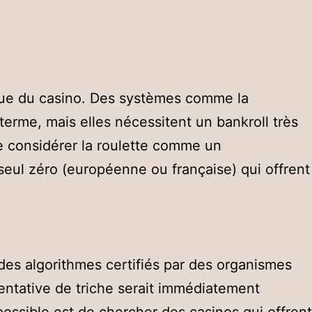
ique du casino. Des systèmes comme la
erme, mais elles nécessitent un bankroll très
de considérer la roulette comme un
n seul zéro (européenne ou française) qui offrent
 des algorithmes certifiés par des organismes
ntative de triche serait immédiatement