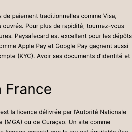
s de paiement traditionnelles comme Visa,
s ouvrés. Pour plus de rapidité, tournez-vous
eures. Paysafecard est excellent pour les dépôts
s comme Apple Pay et Google Pay gagnent aussi
e compte (KYC). Avoir ses documents d'identité et
n France
st la licence délivrée par l'Autorité Nationale
te (MGA) ou de Curaçao. Un site comme