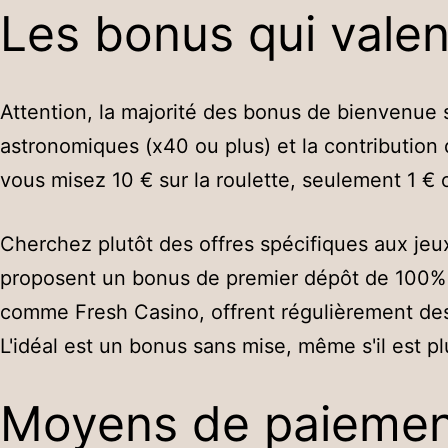
Les bonus qui valen
Attention, la majorité des bonus de bienvenue
astronomiques (x40 ou plus) et la contribution 
vous misez 10 € sur la roulette, seulement 1 € 
Cherchez plutôt des offres spécifiques aux je
proposent un bonus de premier dépôt de 100% j
comme Fresh Casino, offrent régulièrement des t
L'idéal est un bonus sans mise, même s'il est p
Moyens de paiement 