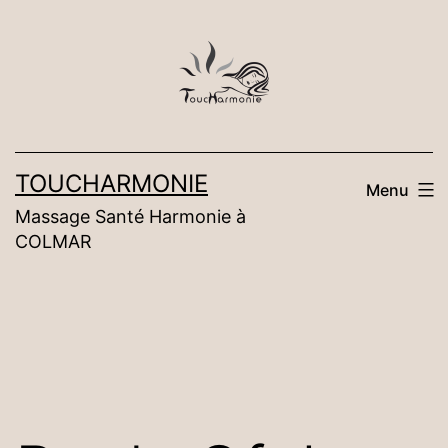
Aller
au
contenu
TOUCHARMONIE
Menu
Massage Santé Harmonie à
COLMAR