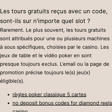
Les tours gratuits reçus avec un code,
sont-ils sur n'importe quel slot ?
Rarement. Le plus souvent, les tours gratuits
sont attribués pour une ou plusieurs machines
à sous spécifiques, choisies par le casino. Les
jeux de table et le vidéo poker en sont
presque toujours exclus. L'email ou la page de
promotion précise toujours le(s) jeu(x)
éligible(s).
règles poker classique 5 cartes
no deposit bonus codes for diamond reels
casino