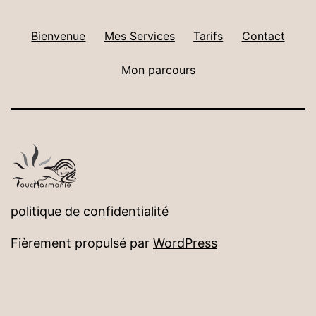
Bienvenue
Mes Services
Tarifs
Contact
Mon parcours
politique de confidentialité
Fièrement propulsé par
WordPress