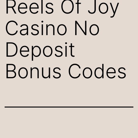
Reels Of Joy
Casino No
Deposit
Bonus Codes