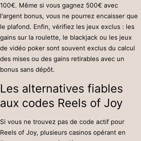
100€. Même si vous gagnez 500€ avec
l'argent bonus, vous ne pourrez encaisser que
le plafond. Enfin, vérifiez les jeux exclus : les
gains sur la roulette, le blackjack ou les jeux
de vidéo poker sont souvent exclus du calcul
des mises ou des gains retirables avec un
bonus sans dépôt.
Les alternatives fiables
aux codes Reels of Joy
Si vous ne trouvez pas de code actif pour
Reels of Joy, plusieurs casinos opérant en