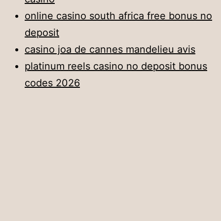
online casino south africa free bonus no
deposit
casino joa de cannes mandelieu avis
platinum reels casino no deposit bonus
codes 2026