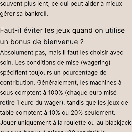
souvent plus lent, ce qui peut aider à mieux
gérer sa bankroll.
Faut-il éviter les jeux quand on utilise
un bonus de bienvenue ?
Absolument pas, mais il faut les choisir avec
soin. Les conditions de mise (wagering)
spécifient toujours un pourcentage de
contribution. Généralement, les machines à
sous comptent à 100% (chaque euro misé
retire 1 euro du wager), tandis que les jeux de
table comptent à 10% ou 20% seulement.
Jouer uniquement à la roulette ou au blackjack