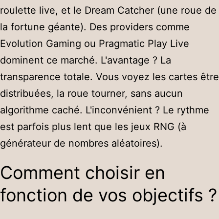
roulette live, et le Dream Catcher (une roue de
la fortune géante). Des providers comme
Evolution Gaming ou Pragmatic Play Live
dominent ce marché. L'avantage ? La
transparence totale. Vous voyez les cartes être
distribuées, la roue tourner, sans aucun
algorithme caché. L'inconvénient ? Le rythme
est parfois plus lent que les jeux RNG (à
générateur de nombres aléatoires).
Comment choisir en
fonction de vos objectifs ?