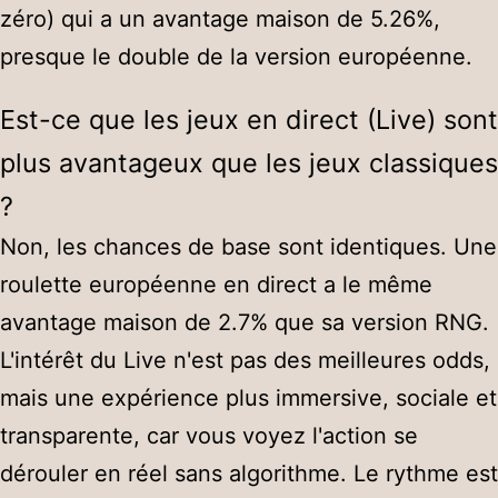
zéro) qui a un avantage maison de 5.26%,
presque le double de la version européenne.
Est-ce que les jeux en direct (Live) sont
plus avantageux que les jeux classiques
?
Non, les chances de base sont identiques. Une
roulette européenne en direct a le même
avantage maison de 2.7% que sa version RNG.
L'intérêt du Live n'est pas des meilleures odds,
mais une expérience plus immersive, sociale et
transparente, car vous voyez l'action se
dérouler en réel sans algorithme. Le rythme est