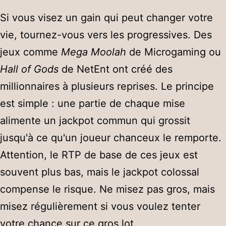
Si vous visez un gain qui peut changer votre
vie, tournez-vous vers les progressives. Des
jeux comme
Mega Moolah
de Microgaming ou
Hall of Gods
de NetEnt ont créé des
millionnaires à plusieurs reprises. Le principe
est simple : une partie de chaque mise
alimente un jackpot commun qui grossit
jusqu'à ce qu'un joueur chanceux le remporte.
Attention, le RTP de base de ces jeux est
souvent plus bas, mais le jackpot colossal
compense le risque. Ne misez pas gros, mais
misez régulièrement si vous voulez tenter
votre chance sur ce gros lot.