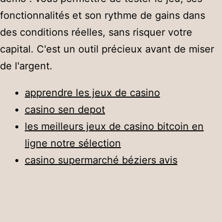
fonctionnalités et son rythme de gains dans
des conditions réelles, sans risquer votre
capital. C'est un outil précieux avant de miser
de l'argent.
apprendre les jeux de casino
casino sen depot
les meilleurs jeux de casino bitcoin en
ligne notre sélection
casino supermarché béziers avis