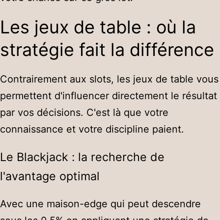
Les jeux de table : où la
stratégie fait la différence
Contrairement aux slots, les jeux de table vous
permettent d'influencer directement le résultat
par vos décisions. C'est là que votre
connaissance et votre discipline paient.
Le Blackjack : la recherche de
l'avantage optimal
Avec une maison-edge qui peut descendre