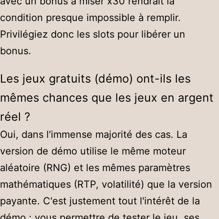
avec un bonus à miser x30 rendrait la
condition presque impossible à remplir.
Privilégiez donc les slots pour libérer un
bonus.
Les jeux gratuits (démo) ont-ils les
mêmes chances que les jeux en argent
réel ?
Oui, dans l'immense majorité des cas. La
version de démo utilise le même moteur
aléatoire (RNG) et les mêmes paramètres
mathématiques (RTP, volatilité) que la version
payante. C'est justement tout l'intérêt de la
démo : vous permettre de tester le jeu, ses