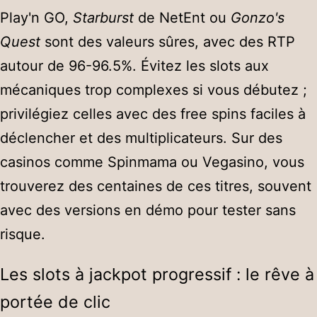
Play'n GO,
Starburst
de NetEnt ou
Gonzo's
Quest
sont des valeurs sûres, avec des RTP
autour de 96-96.5%. Évitez les slots aux
mécaniques trop complexes si vous débutez ;
privilégiez celles avec des free spins faciles à
déclencher et des multiplicateurs. Sur des
casinos comme Spinmama ou Vegasino, vous
trouverez des centaines de ces titres, souvent
avec des versions en démo pour tester sans
risque.
Les slots à jackpot progressif : le rêve à
portée de clic