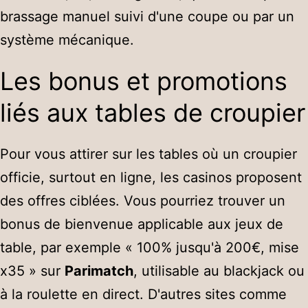
brassage manuel suivi d'une coupe ou par un
système mécanique.
Les bonus et promotions
liés aux tables de croupier
Pour vous attirer sur les tables où un croupier
officie, surtout en ligne, les casinos proposent
des offres ciblées. Vous pourriez trouver un
bonus de bienvenue applicable aux jeux de
table, par exemple « 100% jusqu'à 200€, mise
x35 » sur
Parimatch
, utilisable au blackjack ou
à la roulette en direct. D'autres sites comme