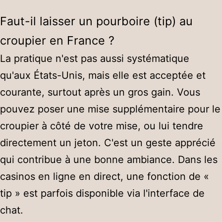
Faut-il laisser un pourboire (tip) au
croupier en France ?
La pratique n'est pas aussi systématique
qu'aux États-Unis, mais elle est acceptée et
courante, surtout après un gros gain. Vous
pouvez poser une mise supplémentaire pour le
croupier à côté de votre mise, ou lui tendre
directement un jeton. C'est un geste apprécié
qui contribue à une bonne ambiance. Dans les
casinos en ligne en direct, une fonction de «
tip » est parfois disponible via l'interface de
chat.