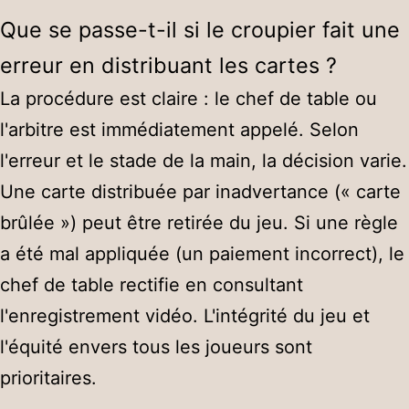
Que se passe-t-il si le croupier fait une
erreur en distribuant les cartes ?
La procédure est claire : le chef de table ou
l'arbitre est immédiatement appelé. Selon
l'erreur et le stade de la main, la décision varie.
Une carte distribuée par inadvertance (« carte
brûlée ») peut être retirée du jeu. Si une règle
a été mal appliquée (un paiement incorrect), le
chef de table rectifie en consultant
l'enregistrement vidéo. L'intégrité du jeu et
l'équité envers tous les joueurs sont
prioritaires.