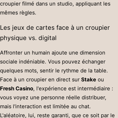
croupier filmé dans un studio, appliquant les
mêmes règles.
Les jeux de cartes face à un croupier
physique vs. digital
Affronter un humain ajoute une dimension
sociale indéniable. Vous pouvez échanger
quelques mots, sentir le rythme de la table.
Face à un croupier en direct sur
Stake
ou
Fresh Casino
, l'expérience est intermédiaire :
vous voyez une personne réelle distribuer,
mais l'interaction est limitée au chat.
L'aléatoire, lui, reste garanti, que ce soit par le