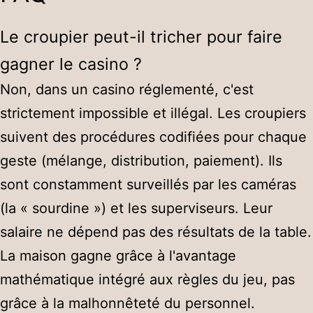
Le croupier peut-il tricher pour faire
gagner le casino ?
Non, dans un casino réglementé, c'est
strictement impossible et illégal. Les croupiers
suivent des procédures codifiées pour chaque
geste (mélange, distribution, paiement). Ils
sont constamment surveillés par les caméras
(la « sourdine ») et les superviseurs. Leur
salaire ne dépend pas des résultats de la table.
La maison gagne grâce à l'avantage
mathématique intégré aux règles du jeu, pas
grâce à la malhonnêteté du personnel.