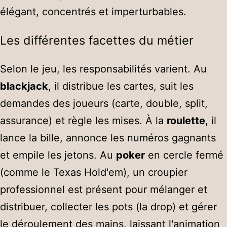
élégant, concentrés et imperturbables.
Les différentes facettes du métier
Selon le jeu, les responsabilités varient. Au
blackjack
, il distribue les cartes, suit les
demandes des joueurs (carte, double, split,
assurance) et règle les mises. À la
roulette
, il
lance la bille, annonce les numéros gagnants
et empile les jetons. Au
poker
en cercle fermé
(comme le Texas Hold'em), un croupier
professionnel est présent pour mélanger et
distribuer, collecter les pots (la drop) et gérer
le déroulement des mains, laissant l'animation