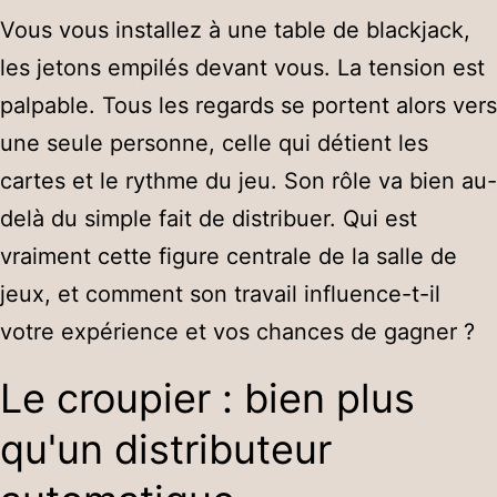
Vous vous installez à une table de blackjack,
les jetons empilés devant vous. La tension est
palpable. Tous les regards se portent alors vers
une seule personne, celle qui détient les
cartes et le rythme du jeu. Son rôle va bien au-
delà du simple fait de distribuer. Qui est
vraiment cette figure centrale de la salle de
jeux, et comment son travail influence-t-il
votre expérience et vos chances de gagner ?
Le croupier : bien plus
qu'un distributeur