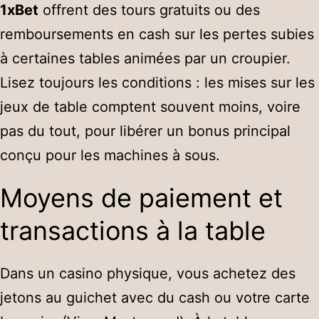
1xBet
offrent des tours gratuits ou des
remboursements en cash sur les pertes subies
à certaines tables animées par un croupier.
Lisez toujours les conditions : les mises sur les
jeux de table comptent souvent moins, voire
pas du tout, pour libérer un bonus principal
conçu pour les machines à sous.
Moyens de paiement et
transactions à la table
Dans un casino physique, vous achetez des
jetons au guichet avec du cash ou votre carte