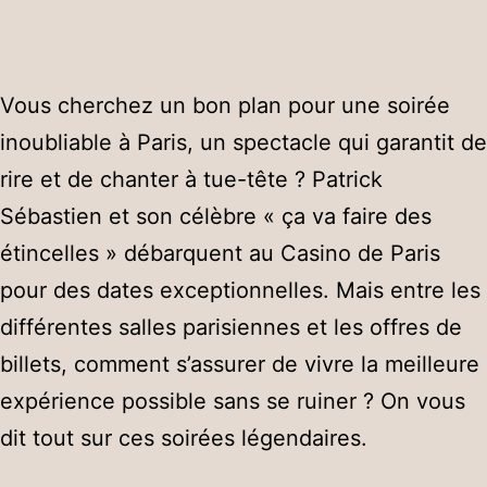
Vous cherchez un bon plan pour une soirée
inoubliable à Paris, un spectacle qui garantit de
rire et de chanter à tue-tête ? Patrick
Sébastien et son célèbre « ça va faire des
étincelles » débarquent au Casino de Paris
pour des dates exceptionnelles. Mais entre les
différentes salles parisiennes et les offres de
billets, comment s’assurer de vivre la meilleure
expérience possible sans se ruiner ? On vous
dit tout sur ces soirées légendaires.