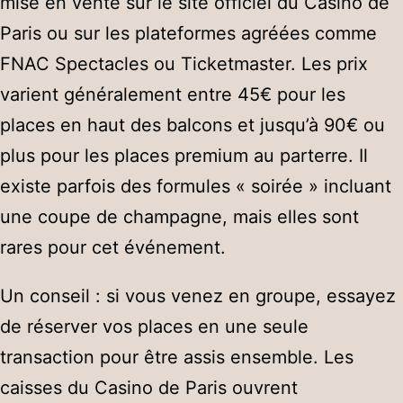
mise en vente sur le site officiel du Casino de
Paris ou sur les plateformes agréées comme
FNAC Spectacles ou Ticketmaster. Les prix
varient généralement entre 45€ pour les
places en haut des balcons et jusqu’à 90€ ou
plus pour les places premium au parterre. Il
existe parfois des formules « soirée » incluant
une coupe de champagne, mais elles sont
rares pour cet événement.
Un conseil : si vous venez en groupe, essayez
de réserver vos places en une seule
transaction pour être assis ensemble. Les
caisses du Casino de Paris ouvrent