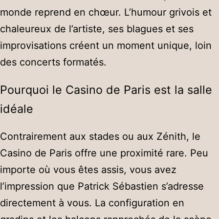
monde reprend en chœur. L’humour grivois et
chaleureux de l’artiste, ses blagues et ses
improvisations créent un moment unique, loin
des concerts formatés.
Pourquoi le Casino de Paris est la salle
idéale
Contrairement aux stades ou aux Zénith, le
Casino de Paris offre une proximité rare. Peu
importe où vous êtes assis, vous avez
l’impression que Patrick Sébastien s’adresse
directement à vous. La configuration en