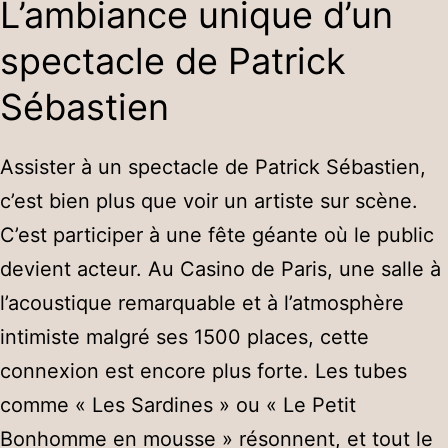
L’ambiance unique d’un
spectacle de Patrick
Sébastien
Assister à un spectacle de Patrick Sébastien,
c’est bien plus que voir un artiste sur scène.
C’est participer à une fête géante où le public
devient acteur. Au Casino de Paris, une salle à
l’acoustique remarquable et à l’atmosphère
intimiste malgré ses 1500 places, cette
connexion est encore plus forte. Les tubes
comme « Les Sardines » ou « Le Petit
Bonhomme en mousse » résonnent, et tout le