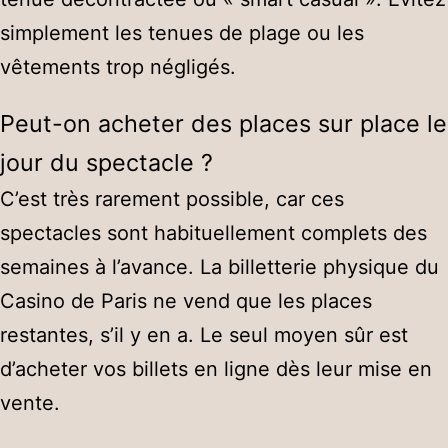
simplement les tenues de plage ou les
vêtements trop négligés.
Peut-on acheter des places sur place le
jour du spectacle ?
C’est très rarement possible, car ces
spectacles sont habituellement complets des
semaines à l’avance. La billetterie physique du
Casino de Paris ne vend que les places
restantes, s’il y en a. Le seul moyen sûr est
d’acheter vos billets en ligne dès leur mise en
vente.