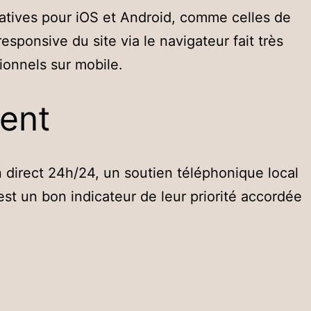
natives pour iOS et Android, comme celles de
ponsive du site via le navigateur fait très
tionnels sur mobile.
tent
 direct 24h/24, un soutien téléphonique local
est un bon indicateur de leur priorité accordée