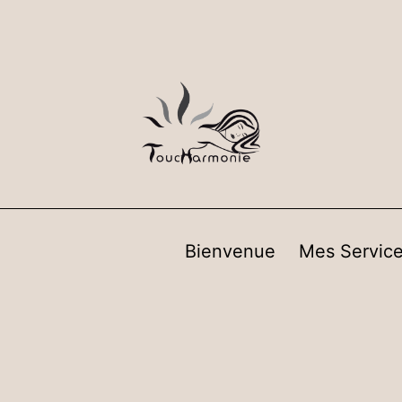
Bienvenue
Mes Servic