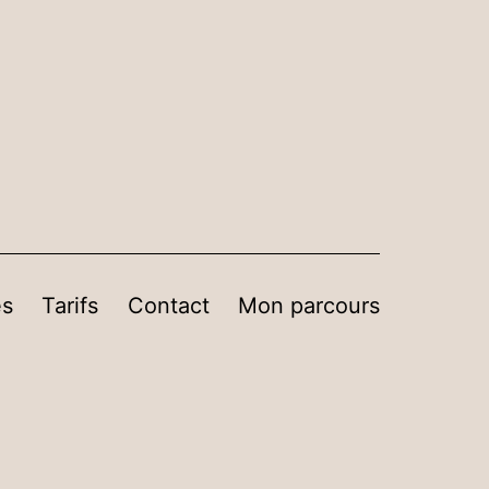
es
Tarifs
Contact
Mon parcours