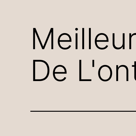
Meilleu
De L'on