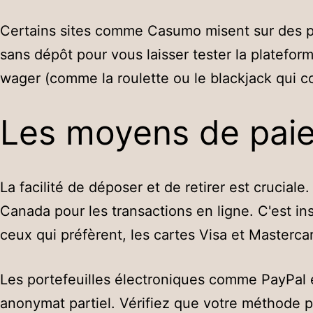
Certains sites comme Casumo misent sur des pac
sans dépôt pour vous laisser tester la plateform
wager (comme la roulette ou le blackjack qui 
Les moyens de pai
La facilité de déposer et de retirer est crucia
Canada pour les transactions en ligne. C'est ins
ceux qui préfèrent, les cartes Visa et Masterca
Les portefeuilles électroniques comme PayPal et
anonymat partiel. Vérifiez que votre méthode p