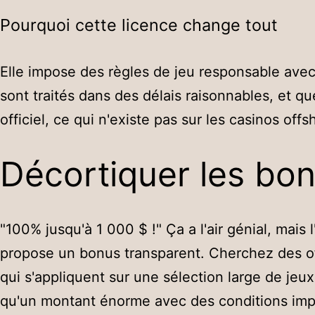
Pourquoi cette licence change tout
Elle impose des règles de jeu responsable avec d
sont traités dans des délais raisonnables, et qu
officiel, ce qui n'existe pas sur les casinos offs
Décortiquer les bon
"100% jusqu'à 1 000 $ !" Ça a l'air génial, mais 
propose un bonus transparent. Cherchez des of
qui s'appliquent sur une sélection large de jeu
qu'un montant énorme avec des conditions imp