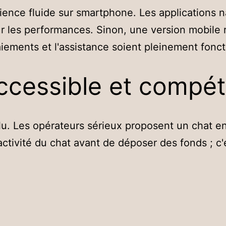
rience fluide sur smartphone. Les applications 
les performances. Sinon, une version mobile res
 paiements et l'assistance soient pleinement fonc
 accessible et compé
lu. Les opérateurs sérieux proposent un chat en
activité du chat avant de déposer des fonds ; c'