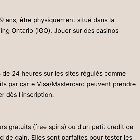
19 ans, être physiquement situé dans la
ming Ontario (iGO). Jouer sur des casinos
.
ns de 24 heures sur les sites régulés comme
aits par carte Visa/Mastercard peuvent prendre
 dès l'inscription.
 gratuits (free spins) ou d'un petit crédit de
de gain. Elles sont parfaites pour tester les