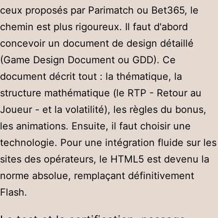
ceux proposés par Parimatch ou Bet365, le
chemin est plus rigoureux. Il faut d'abord
concevoir un document de design détaillé
(Game Design Document ou GDD). Ce
document décrit tout : la thématique, la
structure mathématique (le RTP - Retour au
Joueur - et la volatilité), les règles du bonus,
les animations. Ensuite, il faut choisir une
technologie. Pour une intégration fluide sur les
sites des opérateurs, le HTML5 est devenu la
norme absolue, remplaçant définitivement
Flash.