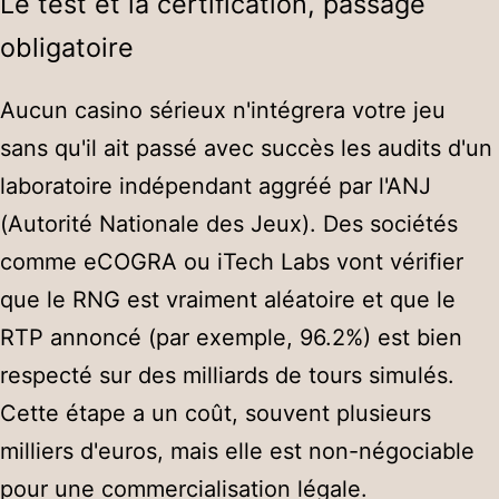
Le test et la certification, passage
obligatoire
Aucun casino sérieux n'intégrera votre jeu
sans qu'il ait passé avec succès les audits d'un
laboratoire indépendant aggréé par l'ANJ
(Autorité Nationale des Jeux). Des sociétés
comme eCOGRA ou iTech Labs vont vérifier
que le RNG est vraiment aléatoire et que le
RTP annoncé (par exemple, 96.2%) est bien
respecté sur des milliards de tours simulés.
Cette étape a un coût, souvent plusieurs
milliers d'euros, mais elle est non-négociable
pour une commercialisation légale.