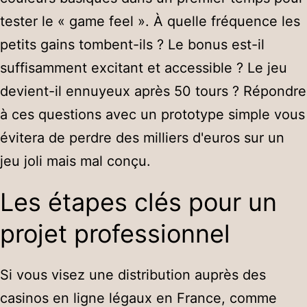
tester le « game feel ». À quelle fréquence les
petits gains tombent-ils ? Le bonus est-il
suffisamment excitant et accessible ? Le jeu
devient-il ennuyeux après 50 tours ? Répondre
à ces questions avec un prototype simple vous
évitera de perdre des milliers d'euros sur un
jeu joli mais mal conçu.
Les étapes clés pour un
projet professionnel
Si vous visez une distribution auprès des
casinos en ligne légaux en France, comme