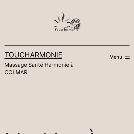
Aller
au
contenu
TOUCHARMONIE
Menu
Massage Santé Harmonie à
COLMAR