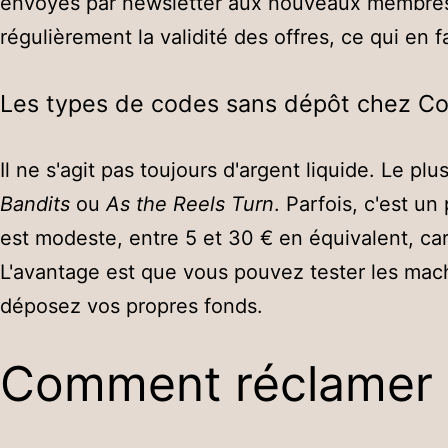
envoyés par newsletter aux nouveaux membres 
régulièrement la validité des offres, ce qui en f
Les types de codes sans dépôt chez Co
Il ne s'agit pas toujours d'argent liquide. Le p
Bandits
ou
As the Reels Turn
. Parfois, c'est u
est modeste, entre 5 et 30 € en équivalent, car 
L'avantage est que vous pouvez tester les mach
déposez vos propres fonds.
Comment réclamer v