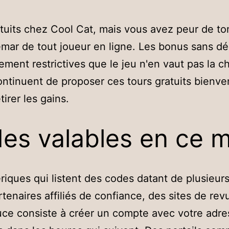
uits chez Cool Cat, mais vous avez peur de to
emar de tout joueur en ligne. Les bonus sans dép
ement restrictives que le jeu n'en vaut pas la 
ntinuent de proposer ces tours gratuits bienvenu
irer les gains.
des valables en ce
iques qui listent des codes datant de plusieurs
tenaires affiliés de confiance, des sites de rev
uce consiste à créer un compte avec votre adres