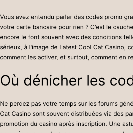
Vous avez entendu parler des codes promo grat
votre carte bancaire pour rien ? C'est le cauch
encore le font souvent avec des conditions tell
sérieux, à l'image de Latest Cool Cat Casino, co
comment les activer, et surtout, comment en ret
Où dénicher les co
Ne perdez pas votre temps sur les forums génér
Cat Casino sont souvent distribuées via des par
promotion du casino après inscription. Une ast