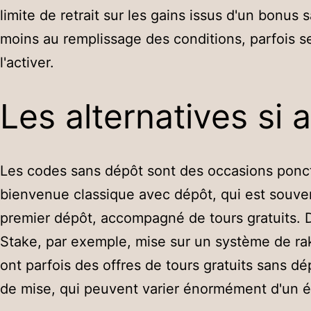
limite de retrait sur les gains issus d'un bonu
moins au remplissage des conditions, parfois 
l'activer.
Les alternatives si
Les codes sans dépôt sont des occasions ponctu
bienvenue classique avec dépôt, qui est souve
premier dépôt, accompagné de tours gratuits. D
Stake, par exemple, mise sur un système de ra
ont parfois des offres de tours gratuits sans d
de mise, qui peuvent varier énormément d'un ét