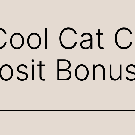
Cool Cat C
osit Bonu