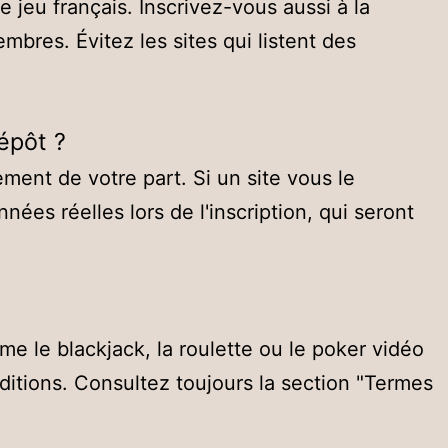
e jeu français. Inscrivez-vous aussi à la
res. Évitez les sites qui listent des
épôt ?
ent de votre part. Si un site vous le
es réelles lors de l'inscription, qui seront
me le blackjack, la roulette ou le poker vidéo
itions. Consultez toujours la section "Termes