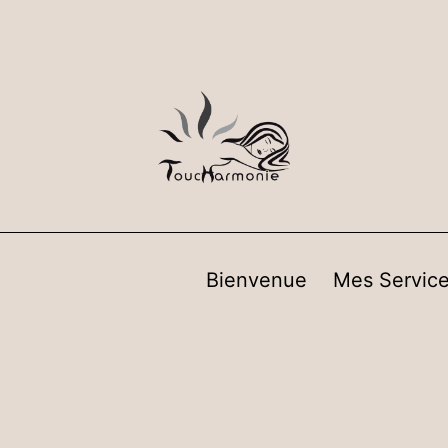
Bienvenue
Mes Servic