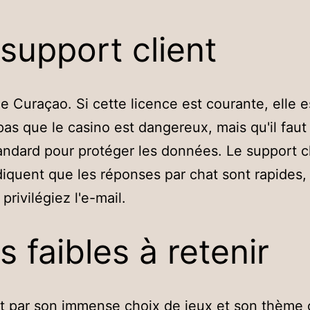
 support client
 Curaçao. Si cette licence est courante, elle 
s que le casino est dangereux, mais qu'il faut 
tandard pour protéger les données. Le support cl
 indiquent que les réponses par chat sont rapid
rivilégiez l'e-mail.
s faibles à retenir
 par son immense choix de jeux et son thème o