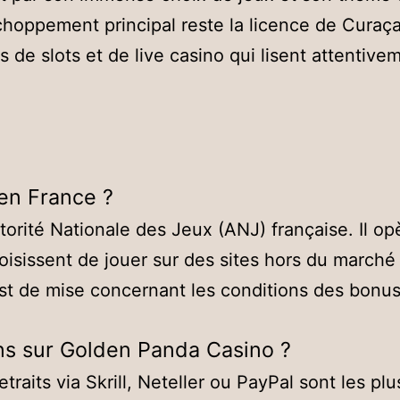
hoppement principal reste la licence de Curaçao,
de slots et de live casino qui lisent attentivem
 en France ?
torité Nationale des Jeux (ANJ) française. Il o
hoisissent de jouer sur des sites hors du marché
st de mise concernant les conditions des bonus
ns sur Golden Panda Casino ?
raits via Skrill, Neteller ou PayPal sont les pl