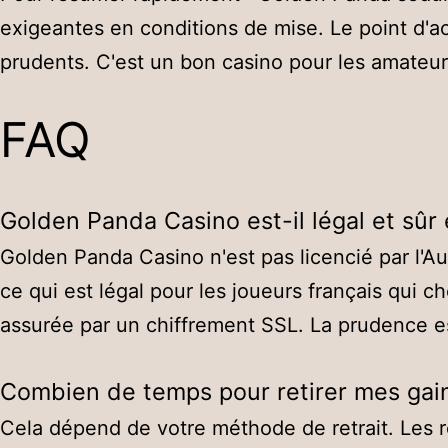
exigeantes en conditions de mise. Le point d'ac
prudents. C'est un bon casino pour les amateurs 
FAQ
Golden Panda Casino est-il légal et sûr
Golden Panda Casino n'est pas licencié par l'Au
ce qui est légal pour les joueurs français qui c
assurée par un chiffrement SSL. La prudence e
Combien de temps pour retirer mes gai
Cela dépend de votre méthode de retrait. Les ret