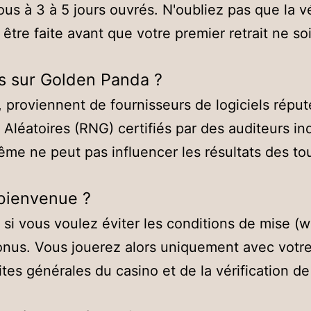
s à 3 à 5 jours ouvrés. N'oubliez pas que la vé
it être faite avant que votre premier retrait ne s
s sur Golden Panda ?
 proviennent de fournisseurs de logiciels répu
léatoires (RNG) certifiés par des auditeurs ind
même ne peut pas influencer les résultats des to
 bienvenue ?
vous voulez éviter les conditions de mise (wa
 bonus. Vous jouerez alors uniquement avec votre
tes générales du casino et de la vérification d