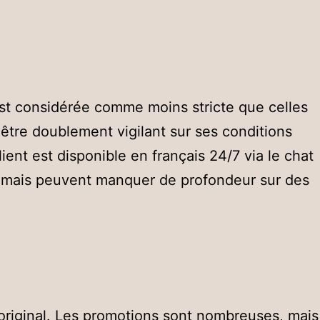
est considérée comme moins stricte que celles
être doublement vigilant sur ses conditions
ient est disponible en français 24/7 via le chat
es, mais peuvent manquer de profondeur sur des
riginal. Les promotions sont nombreuses, mais