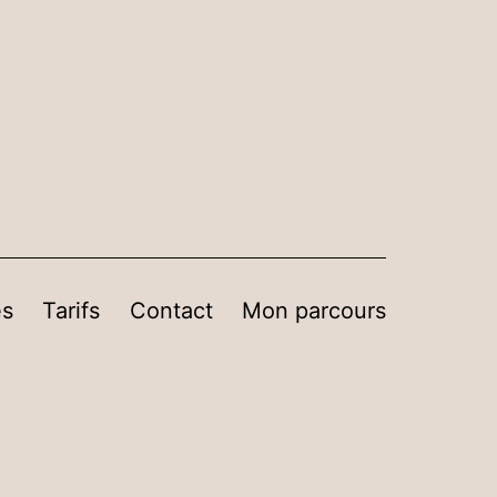
es
Tarifs
Contact
Mon parcours