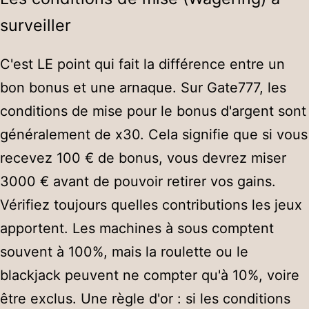
surveiller
C'est LE point qui fait la différence entre un
bon bonus et une arnaque. Sur Gate777, les
conditions de mise pour le bonus d'argent sont
généralement de x30. Cela signifie que si vous
recevez 100 € de bonus, vous devrez miser
3000 € avant de pouvoir retirer vos gains.
Vérifiez toujours quelles contributions les jeux
apportent. Les machines à sous comptent
souvent à 100%, mais la roulette ou le
blackjack peuvent ne compter qu'à 10%, voire
être exclus. Une règle d'or : si les conditions