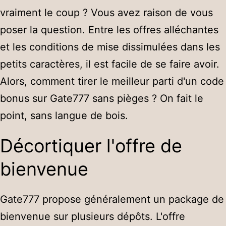
vraiment le coup ? Vous avez raison de vous
poser la question. Entre les offres alléchantes
et les conditions de mise dissimulées dans les
petits caractères, il est facile de se faire avoir.
Alors, comment tirer le meilleur parti d'un code
bonus sur Gate777 sans pièges ? On fait le
point, sans langue de bois.
Décortiquer l'offre de
bienvenue
Gate777 propose généralement un package de
bienvenue sur plusieurs dépôts. L'offre