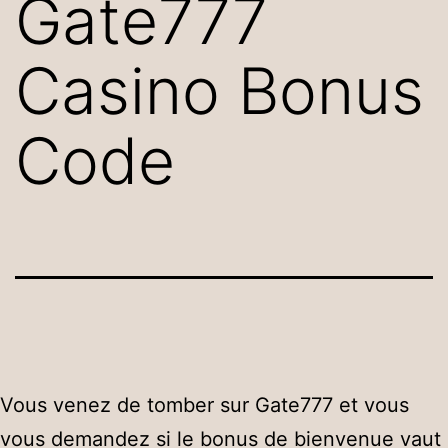
Gate777
Casino Bonus
Code
Vous venez de tomber sur Gate777 et vous
vous demandez si le bonus de bienvenue vaut