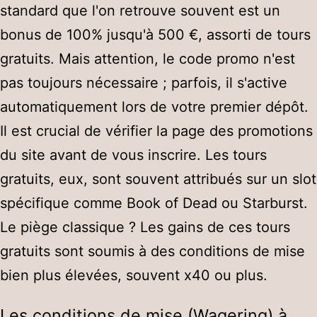
standard que l'on retrouve souvent est un
bonus de 100% jusqu'à 500 €, assorti de tours
gratuits. Mais attention, le code promo n'est
pas toujours nécessaire ; parfois, il s'active
automatiquement lors de votre premier dépôt.
Il est crucial de vérifier la page des promotions
du site avant de vous inscrire. Les tours
gratuits, eux, sont souvent attribués sur un slot
spécifique comme Book of Dead ou Starburst.
Le piège classique ? Les gains de ces tours
gratuits sont soumis à des conditions de mise
bien plus élevées, souvent x40 ou plus.
Les conditions de mise (Wagering) à