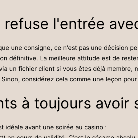
 refuse l'entrée ave
ique une consigne, ce n'est pas une décision p
sion définitive. La meilleure attitude est de res
ia un fichier client si vous êtes déjà membre, m
é. Sinon, considérez cela comme une leçon pour 
s à toujours avoir s
st idéale avant une soirée au casino :
) en cours de validité. C'est le sésame absolu.