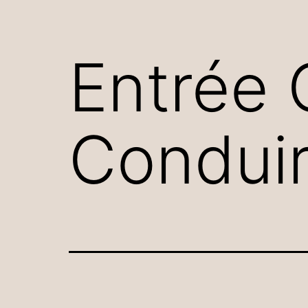
Entrée 
Condui