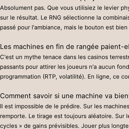
Absolument pas. Que vous utilisiez le levier phy
sur le résultat. Le RNG sélectionne la combina
passé pour l'ambiance, mais le bouton est bien 
Les machines en fin de rangée paient-e
C'est un mythe tenace dans les casinos terrest
passants pour attirer les joueurs n'a aucun f
programmation (RTP, volatilité). En ligne, ce c
Comment savoir si une machine va bient
Il est impossible de le prédire. Sur les machin
remporte. Le tirage est toujours aléatoire. S
cycles » de gains prévisibles. Jouer plus lon