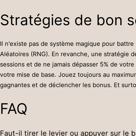
Stratégies de bon 
Il n'existe pas de système magique pour battre
Aléatoires (RNG). En revanche, une stratégie de
sessions et de ne jamais dépasser 5% de votre b
votre mise de base. Jouez toujours au maximum
gagnantes et de déclencher les bonus. Et surtou
FAQ
Faut-il tirer le levier ou appuyer sur le