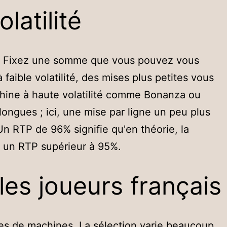
latilité
re. Fixez une somme que vous pouvez vous
aible volatilité, des mises plus petites vous
chine à haute volatilité comme Bonanza ou
ongues ; ici, une mise par ligne un peu plus
Un RTP de 96% signifie qu'en théorie, la
c un RTP supérieur à 95%.
les joueurs français
es de machines. La sélection varie beaucoup.