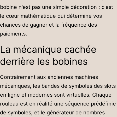
bobine n'est pas une simple décoration ; c'est
le cœur mathématique qui détermine vos
chances de gagner et la fréquence des
paiements.
La mécanique cachée
derrière les bobines
Contrairement aux anciennes machines
mécaniques, les bandes de symboles des slots
en ligne et modernes sont virtuelles. Chaque
rouleau est en réalité une séquence prédéfinie
de symboles, et le générateur de nombres