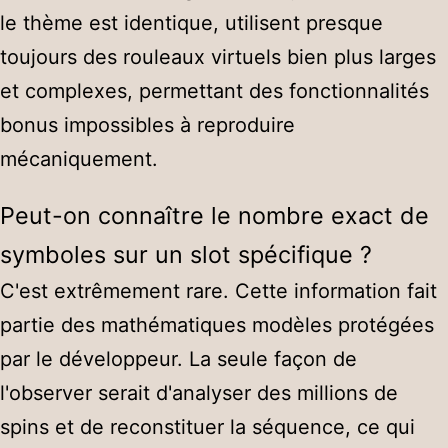
le thème est identique, utilisent presque
toujours des rouleaux virtuels bien plus larges
et complexes, permettant des fonctionnalités
bonus impossibles à reproduire
mécaniquement.
Peut-on connaître le nombre exact de
symboles sur un slot spécifique ?
C'est extrêmement rare. Cette information fait
partie des mathématiques modèles protégées
par le développeur. La seule façon de
l'observer serait d'analyser des millions de
spins et de reconstituer la séquence, ce qui