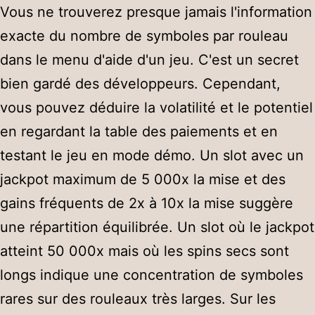
Vous ne trouverez presque jamais l'information
exacte du nombre de symboles par rouleau
dans le menu d'aide d'un jeu. C'est un secret
bien gardé des développeurs. Cependant,
vous pouvez déduire la volatilité et le potentiel
en regardant la table des paiements et en
testant le jeu en mode démo. Un slot avec un
jackpot maximum de 5 000x la mise et des
gains fréquents de 2x à 10x la mise suggère
une répartition équilibrée. Un slot où le jackpot
atteint 50 000x mais où les spins secs sont
longs indique une concentration de symboles
rares sur des rouleaux très larges. Sur les