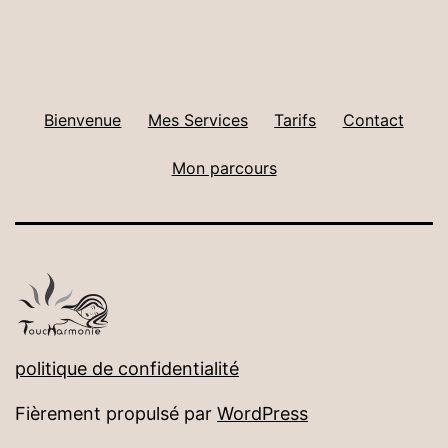
Bienvenue
Mes Services
Tarifs
Contact
Mon parcours
politique de confidentialité
Fièrement propulsé par
WordPress