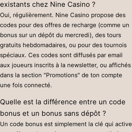
existants chez Nine Casino ?
Oui, régulièrement. Nine Casino propose des
codes pour des offres de recharge (comme un
bonus sur un dépôt du mercredi), des tours
gratuits hebdomadaires, ou pour des tournois
spéciaux. Ces codes sont diffusés par email
aux joueurs inscrits à la newsletter, ou affichés
dans la section "Promotions" de ton compte
une fois connecté.
Quelle est la différence entre un code
bonus et un bonus sans dépôt ?
Un code bonus est simplement la clé qui active