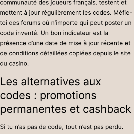
communauté des joueurs français, testent et
mettent à jour régulièrement les codes. Méfie-
toi des forums où n’importe qui peut poster un
code inventé. Un bon indicateur est la
présence d’une date de mise à jour récente et
de conditions détaillées copiées depuis le site
du casino.
Les alternatives aux
codes : promotions
permanentes et cashback
Si tu n’as pas de code, tout n’est pas perdu.