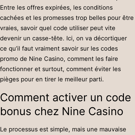
Entre les offres expirées, les conditions
cachées et les promesses trop belles pour être
vraies, savoir quel code utiliser peut vite
devenir un casse-tête. Ici, on va décortiquer
ce qu’il faut vraiment savoir sur les codes
promo de Nine Casino, comment les faire
fonctionner et surtout, comment éviter les
pièges pour en tirer le meilleur parti.
Comment activer un code
bonus chez Nine Casino
Le processus est simple, mais une mauvaise