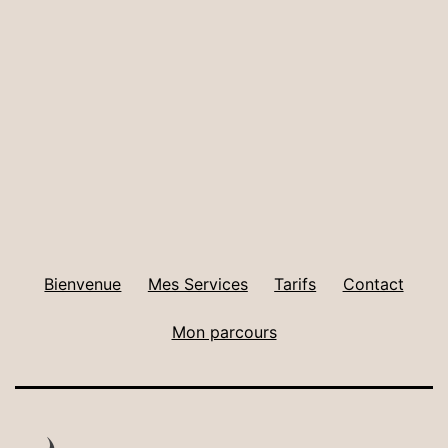
Bienvenue
Mes Services
Tarifs
Contact
Mon parcours