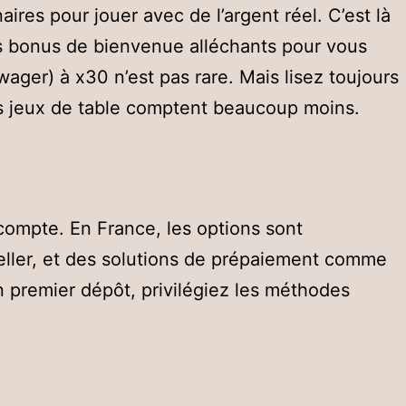
ires pour jouer avec de l’argent réel. C’est là
es bonus de bienvenue alléchants pour vous
ger) à x30 n’est pas rare. Mais lisez toujours
es jeux de table comptent beaucoup moins.
ompte. En France, les options sont
eller, et des solutions de prépaiement comme
n premier dépôt, privilégiez les méthodes