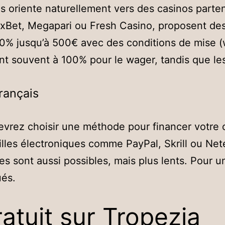
us oriente naturellement vers des casinos partena
e 1xBet, Megapari ou Fresh Casino, proposent d
0% jusqu’à 500€ avec des conditions de mise (wa
ent souvent à 100% pour le wager, tandis que l
rançais
vrez choisir une méthode pour financer votre c
lles électroniques comme PayPal, Skrill ou Net
s sont aussi possibles, mais plus lents. Pour u
ués.
ratuit sur Tropezia