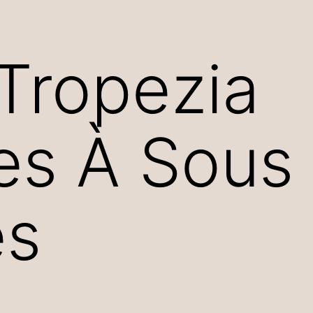
Tropezia
es À Sous
es