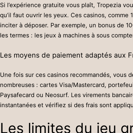
Si l’expérience gratuite vous plaît, Tropezia vo
qu’il faut ouvrir les yeux. Ces casinos, comm
inciter à déposer. Par exemple, un bonus de 10
les termes : les jeux à machines à sous compt
Les moyens de paiement adaptés aux F
Une fois sur ces casinos recommandés, vous de
nombreuses : cartes Visa/Mastercard, portefeui
Paysafecard ou Neosurf. Les virements bancaire
instantanées et vérifiez si des frais sont appliq
Les limites du jeu g