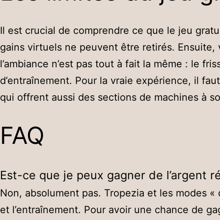
Il est crucial de comprendre ce que le jeu grat
gains virtuels ne peuvent être retirés. Ensuite,
l’ambiance n’est pas tout à fait la même : le fris
d’entraînement. Pour la vraie expérience, il fa
qui offrent aussi des sections de machines à s
FAQ
Est-ce que je peux gagner de l’argent r
Non, absolument pas. Tropezia et les modes « dé
et l’entraînement. Pour avoir une chance de ga