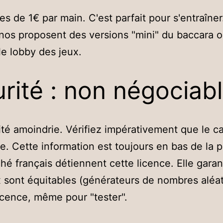
s de 1€ par main. C'est parfait pour s'entraîner
inos proposent des versions "mini" du baccara o
 le lobby des jeux.
curité : non négocia
ité amoindrie. Vérifiez impérativement que le c
. Cette information est toujours en bas de la 
hé français détiennent cette licence. Elle gar
x sont équitables (générateurs de nombres aléat
licence, même pour "tester".