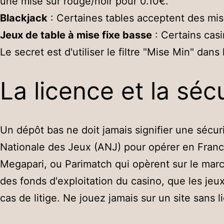
une mise sur rouge/noir pour 0.10€.
Blackjack
: Certaines tables acceptent des mise
Jeux de table à mise fixe basse
: Certains cas
Le secret est d'utiliser le filtre "Mise Min" dans
La licence et la sé
Un dépôt bas ne doit jamais signifier une sécur
Nationale des Jeux (ANJ) pour opérer en France
Megapari, ou Parimatch qui opèrent sur le marc
des fonds d'exploitation du casino, que les jeu
cas de litige. Ne jouez jamais sur un site sans 