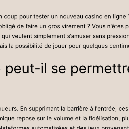
 coup pour tester un nouveau casino en ligne ?
obligé de faire un gros virement ? Vous n'êtes 
is qui veulent simplement s'amuser sans pressi
ais la possibilité de jouer pour quelques centi
eut-il se permettre
ueurs. En supprimant la barrière à l'entrée, ces
ue repose sur le volume et la fidélisation, plut
 plateformes automatisées et des jeux provenan