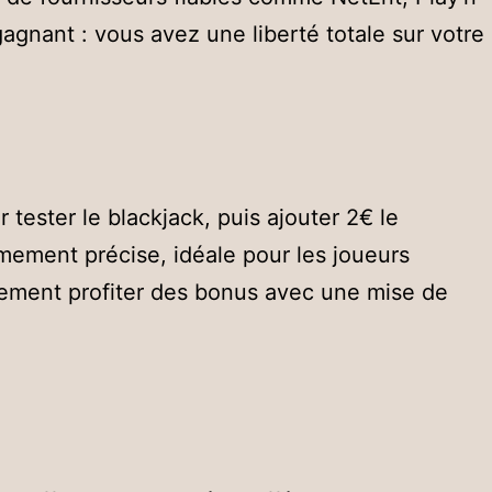
gagnant : vous avez une liberté totale sur votre
ester le blackjack, puis ajouter 2€ le
ement précise, idéale pour les joueurs
lement profiter des bonus avec une mise de