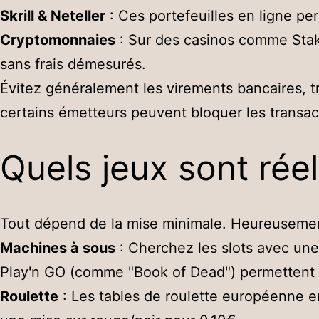
Skrill & Neteller
: Ces portefeuilles en ligne pe
Cryptomonnaies
: Sur des casinos comme Stak
sans frais démesurés.
Évitez généralement les virements bancaires, t
certains émetteurs peuvent bloquer les transact
Quels jeux sont rée
Tout dépend de la mise minimale. Heureusement,
Machines à sous
: Cherchez les slots avec un
Play'n GO (comme "Book of Dead") permettent 
Roulette
: Les tables de roulette européenne e