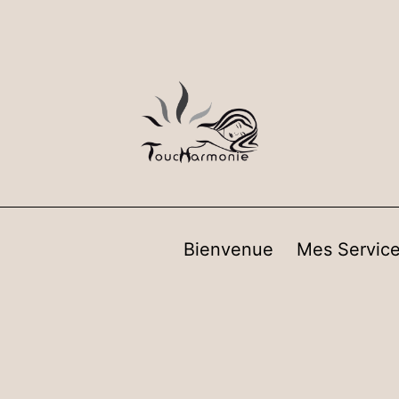
Bienvenue
Mes Servic