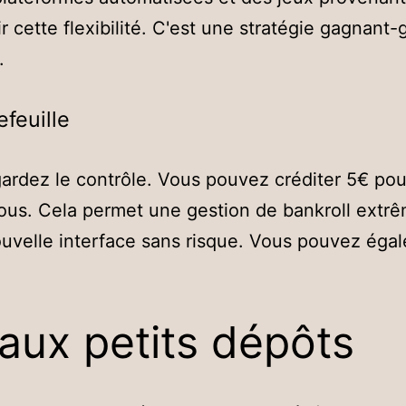
r cette flexibilité. C'est une stratégie gagnant-
.
feuille
dez le contrôle. Vous pouvez créditer 5€ pour t
us. Cela permet une gestion de bankroll extrêm
ouvelle interface sans risque. Vous pouvez éga
aux petits dépôts