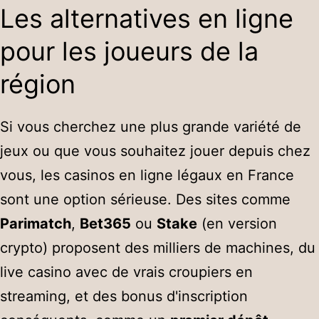
Les alternatives en ligne
pour les joueurs de la
région
Si vous cherchez une plus grande variété de
jeux ou que vous souhaitez jouer depuis chez
vous, les casinos en ligne légaux en France
sont une option sérieuse. Des sites comme
Parimatch
,
Bet365
ou
Stake
(en version
crypto) proposent des milliers de machines, du
live casino avec de vrais croupiers en
streaming, et des bonus d'inscription