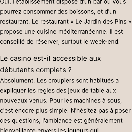
Oui, l'établissement dispose d'un bar où vous
pourrez consommer des boissons, et d'un
restaurant. Le restaurant « Le Jardin des Pins »
propose une cuisine méditerranéenne. Il est
conseillé de réserver, surtout le week-end.
Le casino est-il accessible aux
débutants complets ?
Absolument. Les croupiers sont habitués à
expliquer les règles des jeux de table aux
nouveaux venus. Pour les machines à sous,
c'est encore plus simple. N'hésitez pas à poser
des questions, l'ambiance est généralement
bienveillante envers les joueurs qui