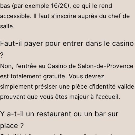
bas (par exemple 1€/2€), ce qui le rend
accessible. Il faut s'inscrire auprès du chef de
salle.
Faut-il payer pour entrer dans le casino
?
Non, l'entrée au Casino de Salon-de-Provence
est totalement gratuite. Vous devrez
simplement présiser une pièce d'identité valide
prouvant que vous êtes majeur à l'accueil.
Y a-t-il un restaurant ou un bar sur
place ?