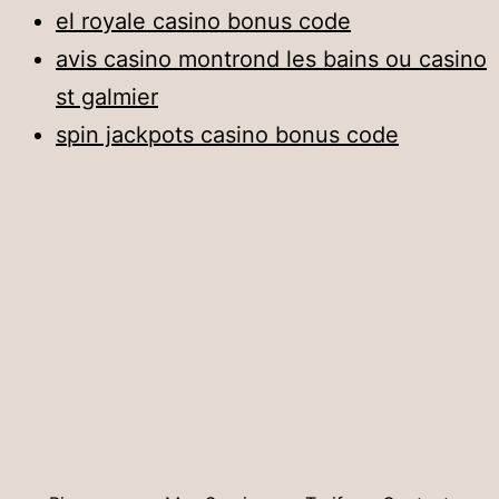
el royale casino bonus code
avis casino montrond les bains ou casino
st galmier
spin jackpots casino bonus code