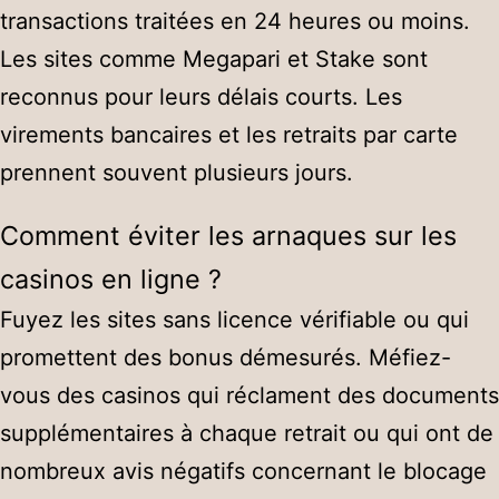
transactions traitées en 24 heures ou moins.
Les sites comme Megapari et Stake sont
reconnus pour leurs délais courts. Les
virements bancaires et les retraits par carte
prennent souvent plusieurs jours.
Comment éviter les arnaques sur les
casinos en ligne ?
Fuyez les sites sans licence vérifiable ou qui
promettent des bonus démesurés. Méfiez-
vous des casinos qui réclament des documents
supplémentaires à chaque retrait ou qui ont de
nombreux avis négatifs concernant le blocage