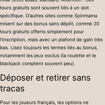
tours gratuits sont souvent liés à un slot
spécifique. D’autres sites comme Spinmama
misent sur des bonus sans dépôt, comme 20
tours gratuits offerts simplement pour
l’inscription, mais avec un plafond de gain très
bas. Lisez toujours les termes liés au bonus,
notamment les jeux exclus (la roulette et le
blackjack comptent souvent peu).
Déposer et retirer sans
tracas
Pour les joueurs français, les options ne