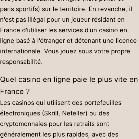
paris sportifs) sur le territoire. En revanche, il
n'est pas illégal pour un joueur résidant en
France d'utiliser les services d'un casino en
ligne basé à l'étranger et détenant une licence
internationale. Vous jouez sous votre propre
responsabilité.
Quel casino en ligne paie le plus vite en
France ?
Les casinos qui utilisent des portefeuilles
électroniques (Skrill, Neteller) ou des
cryptomonnaies pour les retraits sont
généralement les plus rapides, avec des