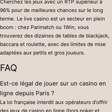
Cherchez les jeux avec un RTP supérieur à
96% pour de meilleures chances sur le long
terme. Le live casino est un secteur en plein
boom : chez Parimatch ou 1Win, vous
trouverez des dizaines de tables de blackjack,
baccara et roulette, avec des limites de mise
adaptées aux petits et gros joueurs.
FAQ
Est-ce légal de jouer sur un casino en
ligne depuis Paris ?
La loi française interdit aux opérateurs d'offrir
des jeux de casino en ligne (hors poker et