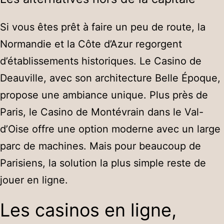
Si vous êtes prêt à faire un peu de route, la
Normandie et la Côte d’Azur regorgent
d’établissements historiques. Le Casino de
Deauville, avec son architecture Belle Époque,
propose une ambiance unique. Plus près de
Paris, le Casino de Montévrain dans le Val-
d’Oise offre une option moderne avec un large
parc de machines. Mais pour beaucoup de
Parisiens, la solution la plus simple reste de
jouer en ligne.
Les casinos en ligne,