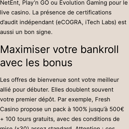
NetEnt, Play’n GO ou Evolution Gaming pour le
live casino. La présence de certifications
d’audit indépendant (eCOGRA, iTech Labs) est
aussi un bon signe.
Maximiser votre bankroll
avec les bonus
Les offres de bienvenue sont votre meilleur
allié pour débuter. Elles doublent souvent
votre premier dépôt. Par exemple, Fresh
Casino propose un pack à 100% jusqu’à 500€
+ 100 tours gratuits, avec des conditions de
mise (x30) assez standard. Attention : ces