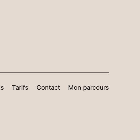
es
Tarifs
Contact
Mon parcours