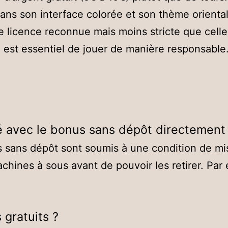
dans son interface colorée et son thème orienta
e licence reconnue mais moins stricte que celle d
l est essentiel de jouer de manière responsable
né avec le bonus sans dépôt directement
 sans dépôt sont soumis à une condition de mis
achines à sous avant de pouvoir les retirer. Par
 gratuits ?