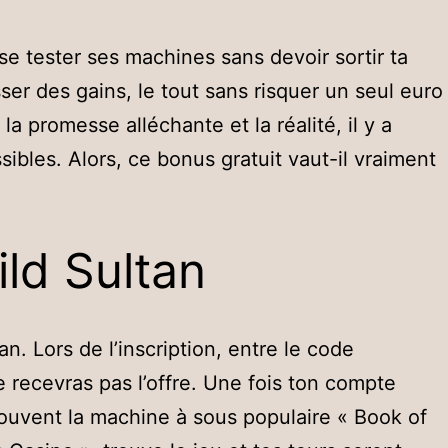
se tester ses machines sans devoir sortir ta
ser des gains, le tout sans risquer un seul euro
 promesse alléchante et la réalité, il y a
ibles. Alors, ce bonus gratuit vaut-il vraiment
ld Sultan
n. Lors de l’inscription, entre le code
e recevras pas l’offre. Une fois ton compte
souvent la machine à sous populaire « Book of