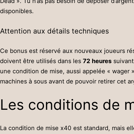
Dead ». Tu n’as pas besoin de déposer d’argent.
disponibles.
Attention aux détails techniques
Ce bonus est réservé aux nouveaux joueurs rési
doivent être utilisés dans les
72 heures
suivant 
une condition de mise, aussi appelée « wager »
machines à sous avant de pouvoir retirer cet arge
Les conditions de 
La condition de mise x40 est standard, mais ell