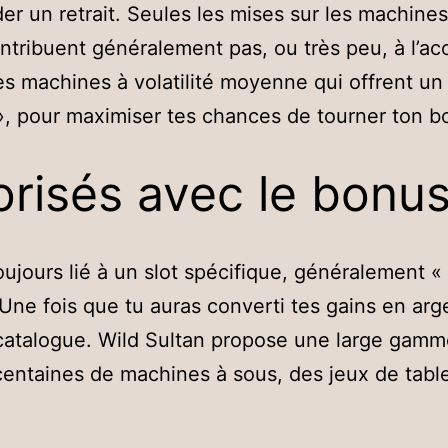
 un retrait. Seules les mises sur les machines
contribuent généralement pas, ou très peu, à l’a
 des machines à volatilité moyenne qui offrent u
, pour maximiser tes chances de tourner ton b
orisés avec le bonus
jours lié à un slot spécifique, généralement « 
 Une fois que tu auras converti tes gains en arge
du catalogue. Wild Sultan propose une large ga
entaines de machines à sous, des jeux de table e