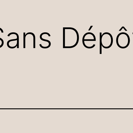
ans Dépôt