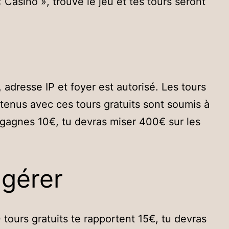
Casino », trouve le jeu et tes tours seront
dresse IP et foyer est autorisé. Les tours
obtenus avec ces tours gratuits sont soumis à
u gagnes 10€, tu devras miser 400€ sur les
 gérer
tours gratuits te rapportent 15€, tu devras