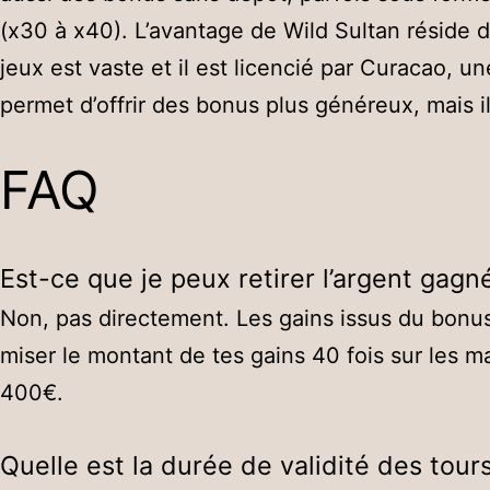
(x30 à x40). L’avantage de Wild Sultan réside 
jeux est vaste et il est licencié par Curacao, un
permet d’offrir des bonus plus généreux, mais i
FAQ
Est-ce que je peux retirer l’argent gag
Non, pas directement. Les gains issus du bonus
miser le montant de tes gains 40 fois sur les m
400€.
Quelle est la durée de validité des tours