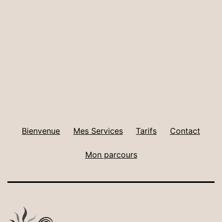
Bienvenue
Mes Services
Tarifs
Contact
Mon parcours