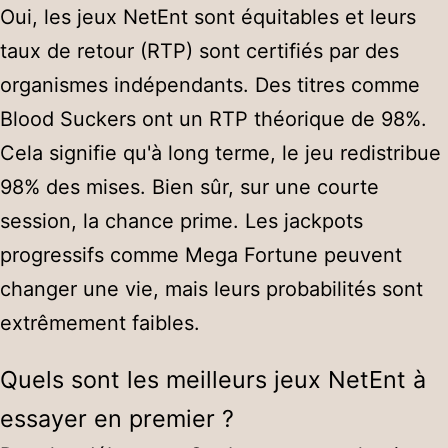
Oui, les jeux NetEnt sont équitables et leurs
taux de retour (RTP) sont certifiés par des
organismes indépendants. Des titres comme
Blood Suckers ont un RTP théorique de 98%.
Cela signifie qu'à long terme, le jeu redistribue
98% des mises. Bien sûr, sur une courte
session, la chance prime. Les jackpots
progressifs comme Mega Fortune peuvent
changer une vie, mais leurs probabilités sont
extrêmement faibles.
Quels sont les meilleurs jeux NetEnt à
essayer en premier ?