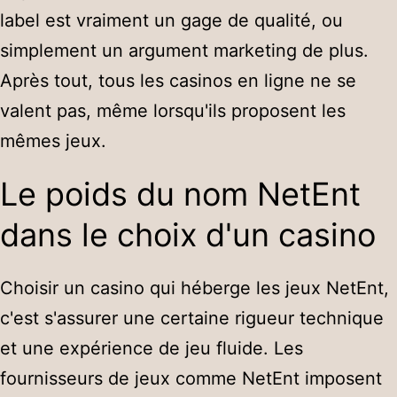
label est vraiment un gage de qualité, ou
simplement un argument marketing de plus.
Après tout, tous les casinos en ligne ne se
valent pas, même lorsqu'ils proposent les
mêmes jeux.
Le poids du nom NetEnt
dans le choix d'un casino
Choisir un casino qui héberge les jeux NetEnt,
c'est s'assurer une certaine rigueur technique
et une expérience de jeu fluide. Les
fournisseurs de jeux comme NetEnt imposent