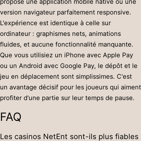
propose une application mobile native ou une
version navigateur parfaitement responsive.
L'expérience est identique à celle sur
ordinateur : graphismes nets, animations
fluides, et aucune fonctionnalité manquante.
Que vous utilisiez un iPhone avec Apple Pay
ou un Android avec Google Pay, le dépôt et le
jeu en déplacement sont simplissimes. C'est
un avantage décisif pour les joueurs qui aiment
profiter d'une partie sur leur temps de pause.
FAQ
Les casinos NetEnt sont-ils plus fiables