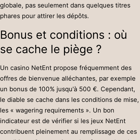
globale, pas seulement dans quelques titres
phares pour attirer les dépôts.
Bonus et conditions : où
se cache le piège ?
Un casino NetEnt propose fréquemment des
offres de bienvenue alléchantes, par exemple
un bonus de 100% jusqu'à 500 €. Cependant,
le diable se cache dans les conditions de mise,
les « wagering requirements ». Un bon
indicateur est de vérifier si les jeux NetEnt
contribuent pleinement au remplissage de ces