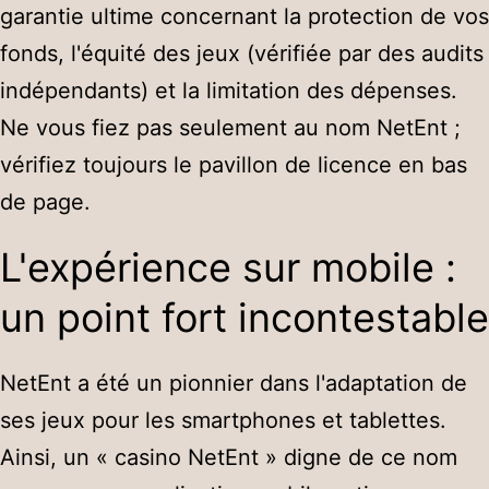
garantie ultime concernant la protection de vos
fonds, l'équité des jeux (vérifiée par des audits
indépendants) et la limitation des dépenses.
Ne vous fiez pas seulement au nom NetEnt ;
vérifiez toujours le pavillon de licence en bas
de page.
L'expérience sur mobile :
un point fort incontestable
NetEnt a été un pionnier dans l'adaptation de
ses jeux pour les smartphones et tablettes.
Ainsi, un « casino NetEnt » digne de ce nom