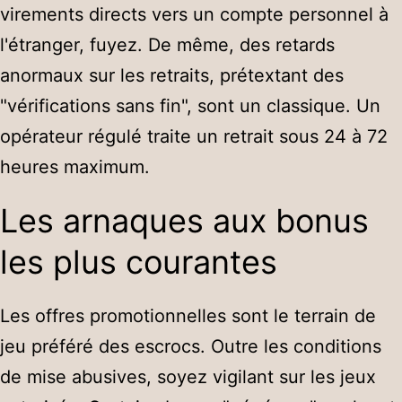
virements directs vers un compte personnel à
l'étranger, fuyez. De même, des retards
anormaux sur les retraits, prétextant des
"vérifications sans fin", sont un classique. Un
opérateur régulé traite un retrait sous 24 à 72
heures maximum.
Les arnaques aux bonus
les plus courantes
Les offres promotionnelles sont le terrain de
jeu préféré des escrocs. Outre les conditions
de mise abusives, soyez vigilant sur les jeux