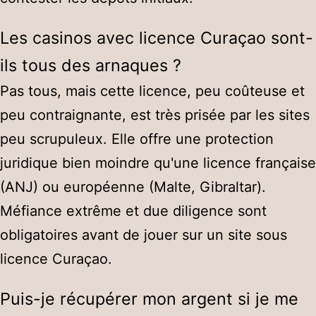
Les casinos avec licence Curaçao sont-
ils tous des arnaques ?
Pas tous, mais cette licence, peu coûteuse et
peu contraignante, est très prisée par les sites
peu scrupuleux. Elle offre une protection
juridique bien moindre qu'une licence française
(ANJ) ou européenne (Malte, Gibraltar).
Méfiance extrême et due diligence sont
obligatoires avant de jouer sur un site sous
licence Curaçao.
Puis-je récupérer mon argent si je me