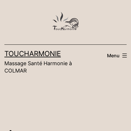
Aller
au
contenu
TOUCHARMONIE
Menu
Massage Santé Harmonie à
COLMAR