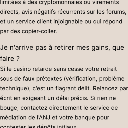
limitées à des cryptomonnaies ou virements
directs, avis négatifs récurrents sur les forums,
et un service client injoignable ou qui répond
par des copier-coller.
Je n'arrive pas à retirer mes gains, que
faire ?
Si le casino retarde sans cesse votre retrait
sous de faux prétextes (vérification, problème
technique), c'est un flagrant délit. Relancez par
écrit en exigeant un délai précis. Si rien ne
bouge, contactez directement le service de
médiation de l'ANJ et votre banque pour
contester les dépôts initiaux.