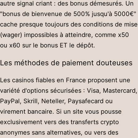
autre signal criant : des bonus démesurés. Un
"bonus de bienvenue de 500% jusqu'à 5000€"
cache presque toujours des conditions de mise
(wager) impossibles à atteindre, comme x50
ou x60 sur le bonus ET le dépôt.
Les méthodes de paiement douteuses
Les casinos fiables en France proposent une
variété d'options sécurisées : Visa, Mastercard,
PayPal, Skrill, Neteller, Paysafecard ou
virement bancaire. Si un site vous pousse
exclusivement vers des transferts crypto
anonymes sans alternatives, ou vers des