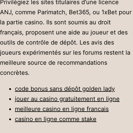
Privilégiez les sites titulaires d'une licence
ANJ, comme Parimatch, Bet365, ou 1xBet pour
la partie casino. Ils sont soumis au droit
français, proposent une aide au joueur et des
outils de contrôle de dépôt. Les avis des
joueurs expérimentés sur les forums restent la
meilleure source de recommandations
concrètes.
code bonus sans dépôt golden lady
jouer au casino gratuitement en ligne
meilleure casino en ligne francais
casino en ligne comme stake